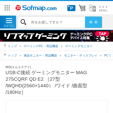
トップ
＞
ゲーミングPC・周辺機器
＞
ゲーミングモニター
トップ
＞
液晶モニター・周辺機器
＞
モニター・ディスプレイ
＞
PCモ
MSI(エムエスアイ)
USB-C接続 ゲーミングモニター MAG
275CQRF QD E2 ［27型
/WQHD(2560×1440） /ワイド /曲面型
/180Hz］