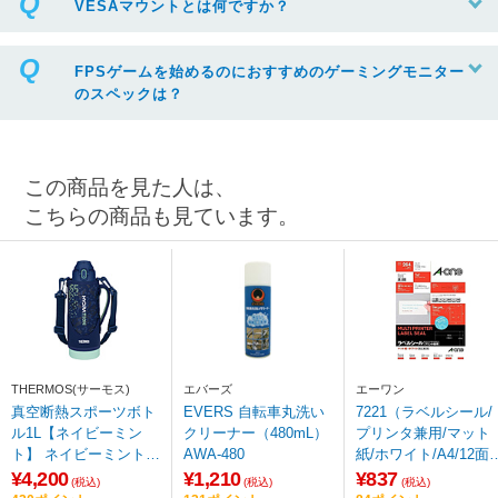
VESAマウントとは何ですか？
FPSゲームを始めるのにおすすめのゲーミングモニター
のスペックは？
この商品を見た人は、
こちらの商品も見ています。
THERMOS(サーモス)
エバーズ
エーワン
真空断熱スポーツボト
EVERS 自転車丸洗い
7221（ラベルシール/
ル1L【ネイビーミン
クリーナー（480mL）
プリンタ兼用/マット
ト】 ネイビーミント F
AWA-480
紙/ホワイト/A4/12面/
JS-1000F-NVMT
四辺余白付）
¥4,200
¥1,210
¥837
(税込)
(税込)
(税込)