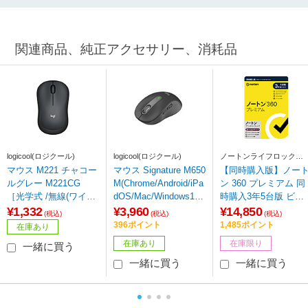
関連商品、純正アクセサリー、消耗品
logicool(ロジクール)
logicool(ロジクール)
ノートンライフロック
Norton Lifelock
マウス M221 チャコー
マウス Signature M650
【同時購入版】ノー
ルグレー M221CG
M(Chrome/Android/iPa
ン 360 プレミアム 同
［光学式 /無線(ワイヤ
dOS/Mac/Windows11
時購入3年5台版 ビッ
レス) /3ボタン /USB］
対応) グラファイト M6
クカメラグループ専
¥1,332
¥3,960
¥14,850
(税込)
(税込)
(税込)
50MGR ［光学式 /無線
［Win・Mac・Androi
396ポイント
1,485ポイント
在庫あり
(ワイヤレス) /5ボタン
d・iOS用］
在庫あり
在庫限り
一緒に買う
/Bluetooth・USB］
一緒に買う
一緒に買う