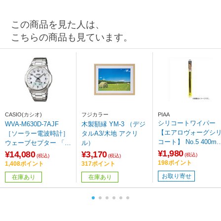
この商品を見た人は、
こちらの商品も見ています。
CASIO(カシオ)
フジカラー
PIAA
シリコートワイパー
WVA-M630D-7AJF
木製額縁 YM-3 （デジ
【エアロヴォーグシ
［ソーラー電波時計］
タルA3/木地 アクリ
コート】 No.5 400m
ウェーブセプター 「マ
ル）
WAVS40
¥1,980
ルチバンド6」
¥14,080
¥3,170
(税込)
(税込)
(税込)
198ポイント
1,408ポイント
317ポイント
お取り寄せ
在庫あり
在庫あり