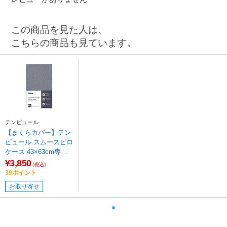
この商品を見た人は、
こちらの商品も見ています。
テンピュール
【まくらカバー】テン
ピュール スムースピロ
ケース 43×63cm専用
(グレー/ファスナータ
¥3,850
(税込)
イプ） グレー 20050-8
39ポイント
5 ［ファスナータイ
お取り寄せ
プ］