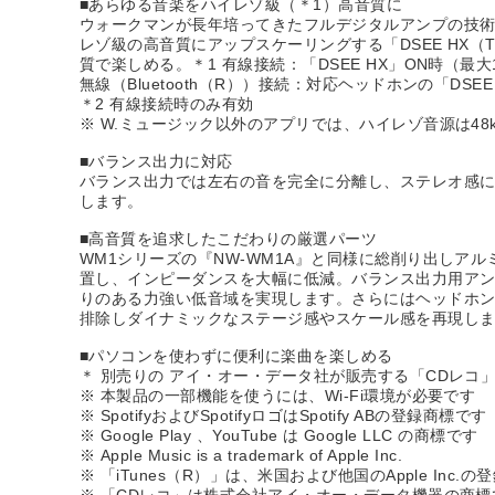
■あらゆる音楽をハイレゾ級（＊1）高音質に
ウォークマンが長年培ってきたフルデジタルアンプの技術を結
レゾ級の高音質にアップスケーリングする「DSEE H
質で楽しめる。＊1 有線接続：「DSEE HX」ON時（最大192
無線（Bluetooth（R））接続：対応ヘッドホンの「DSEE 
＊2 有線接続時のみ有効
※ W.ミュージック以外のアプリでは、ハイレゾ音源は48kH
■バランス出力に対応
バランス出力では左右の音を完全に分離し、ステレオ感
します。
■高音質を追求したこだわりの厳選パーツ
WM1シリーズの『NW-WM1A』と同様に総削り出し
置し、インピーダンスを大幅に低減。バランス出力用アンプ部
りのある力強い低音域を実現します。さらにはヘッドホ
排除しダイナミックなステージ感やスケール感を再現し
■パソコンを使わずに便利に楽曲を楽しめる
＊ 別売りの アイ・オー・データ社が販売する「CDレコ」の購
※ 本製品の一部機能を使うには、Wi-Fi環境が必要です
※ SpotifyおよびSpotifyロゴはSpotify ABの登録商標です
※ Google Play 、YouTube は Google LLC の商標です
※ Apple Music is a trademark of Apple Inc.
※ 「iTunes（R）」は、米国および他国のApple Inc.