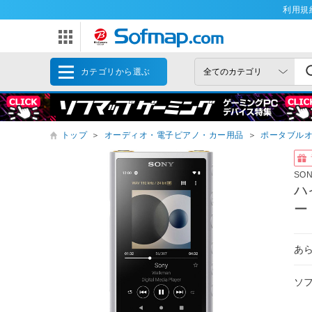
利用規
カテゴリから選ぶ
トップ
＞
オーディオ・電子ピアノ・カー用品
＞
ポータブル
SO
ハ
ー
あ
ソ