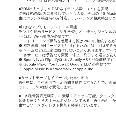
※ 「CDレコ」は株式会社アイ・オー・データ機器の商標
■PDM出力のままのDSDネイティブ再生（＊）を実現
従来はPWM出力に変換していたものを、今回の「S-Mast
生はバランス接続時のみ対応。アンバランス接続時はリニ
■好きなアプリもインストール可能
ラジオや動画サービス、語学学習など、様々なジャンルの
うには、Wi-Fi環境が必要です
※ ストリーミング機能を使用する際はWi-Fiに接続する
※ 有料無線LANサービスを利用するためには、別途契約
※ ゲームなどは正常に動作しないことがあります。すべ
※ 各サービスは予告なく変更・停止・終了する場合があ
※ SpotifyおよびSpotifyロゴはSpotify ABの登録商標です
※ Google Play、YouTube は Google LLC の商標です
※ Apple Music is a trademark of Apple Inc.
■カセットテープをイメージした再生画面
再生中に、再生画面で一定時間無操作にすることで、画
ットテープの種類が変化します。
■「各種音質設定画面」に素早くアクセス可能。ダイレク
音楽を聴くときのホームポジションである「再生画面」か
生するソースダイレクト機能も搭載しています。