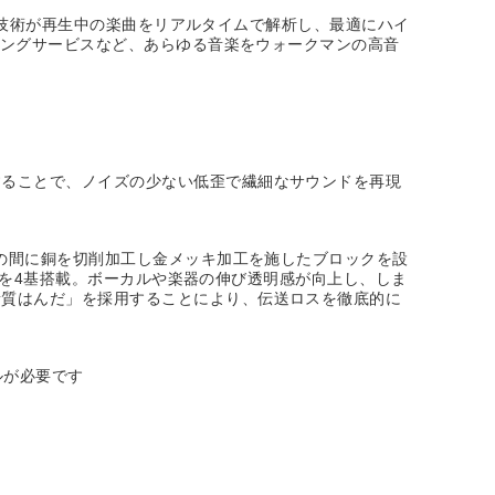
能）技術が再生中の楽曲をリアルタイムで解析し、最適にハイ
ミングサービスなど、あらゆる音楽をウォークマンの高音
することで、ノイズの少ない低歪で繊細なサウンドを再現
板の間に銅を切削加工し金メッキ加工を施したブロックを設
) を4基搭載。ボーカルや楽器の伸び透明感が向上し、しま
音質はんだ」を採用することにより、伝送ロスを徹底的に
ールが必要です