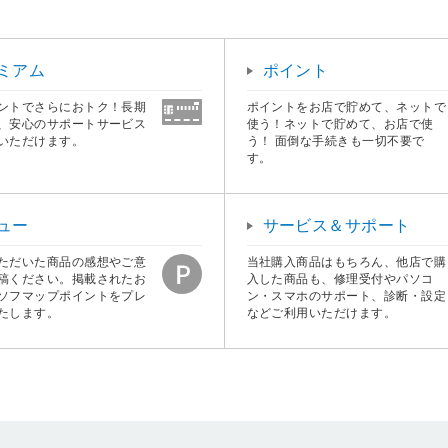
ミアム
ポイント
ントでさらにおトク！長期
ポイントをお店で貯めて、ネットで
、安心のサポートサービス
使う！ネットで貯めて、お店で使
いただけます。
う！ 面倒な手続きも一切不要で
す。
ュー
サービス＆サポート
ただいた商品の感想やご意
当社購入商品はもちろん、他店で購
稿ください。掲載されたお
入した商品も、修理受付やパソコ
ソフマップポイントをプレ
ン・スマホのサポート、診断・設定
たします。
などご利用いただけます。