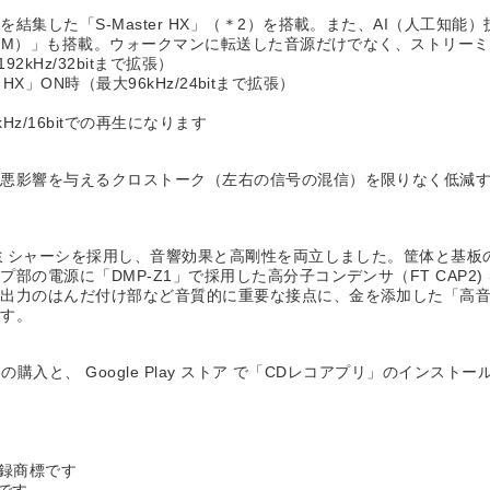
集した「S-Master HX」（＊2）を搭載。また、AI（人工知
X（TM）」も搭載。ウォークマンに転送した音源だけでなく、ストリー
kHz/32bitまで拡張）
HX」ON時（最大96kHz/24bitまで拡張）
z/16bitでの再生になります
に悪影響を与えるクロストーク（左右の信号の混信）を限りなく低減
アルミシャーシを採用し、音響効果と高剛性を両立しました。筐体と基
の電源に「DMP-Z1」で採用した高分子コンデンサ（FT CAP2
ン出力のはんだ付け部など音質的に重要な接点に、金を添加した「高
ます。
入と、 Google Play ストア で「CDレコアプリ」のインスト
の登録商標です