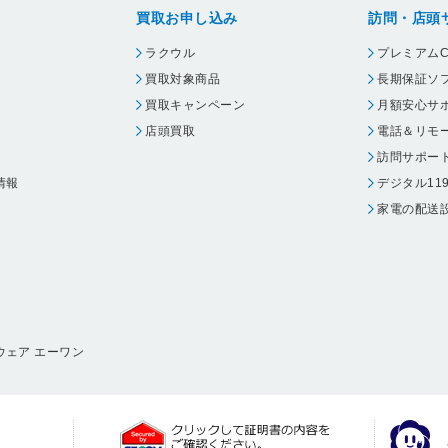
買取お申し込み
訪問・店頭
ラクウル
プレミアムC
買取対象商品
長期保証ソ
買取キャンペーン
月額安心サ
店頭買取
電話＆リモ
訪問サポー
情報
デジタル11
家電の配送
ウェア エーワン