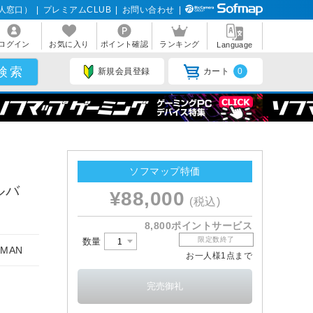
人窓口）
|
プレミアムCLUB
|
お問い合わせ
|
ログイン
お気に入り
ポイント確認
ランキング
Language
新規会員登録
カート
0
ソフマップ特価
ルバ
¥88,000
(税込)
8,800ポイントサービス
限定数終了
数量
MAN
お一人様1点まで