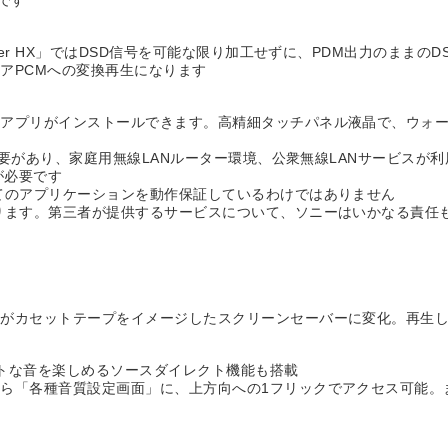
です
er HX」ではDSD信号を可能な限り加工せずに、PDM出力のままの
アPCMへの変換再生になります
アプリがインストールできます。高精細タッチパネル液晶で、ウォー
必要があり、家庭用無線LANルーター環境、公衆無線LANサービスが
が必要です
てのアプリケーションを動作保証しているわけではありません
ります。第三者が提供するサービスについて、ソニーはいかなる責任
面がカセットテープをイメージしたスクリーンセーバーに変化。再生
トな音を楽しめるソースダイレクト機能も搭載
ら「各種音質設定画面」に、上方向への1フリックでアクセス可能。