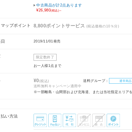
中古商品が計2点あります
¥26,980
(税込)～
フマップポイント
8,800ポイントサービス
(税込価格の10％分)
売日
2019/11/01発売
庫
限定数終了
お一人様1点まで
料
¥0
送料グループ：
(税込)
通常商品
送料無料キャンペーン適用中
※一部離島・山間部および北海道、または当社指定エリア
支払い方法