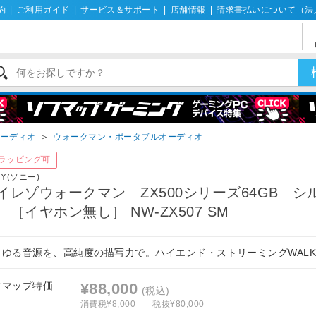
約
|
ご利用ガイド
|
サービス＆サポート
|
店舗情報
|
請求書払いについて（法
オーディオ
＞
ウォークマン・ポータブルオーディオ
ラッピング可
NY(ソニー)
イレゾウォークマン ZX500シリーズ64GB シ
 ［イヤホン無し］ NW-ZX507 SM
らゆる音源を、高純度の描写力で。ハイエンド・ストリーミングWALK
フマップ特価
¥88,000
(税込)
消費税¥8,000
税抜¥80,000