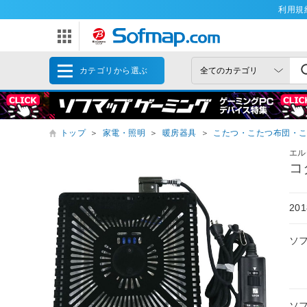
利用規
カテゴリから選ぶ
トップ
＞
家電・照明
＞
暖房器具
＞
こたつ・こたつ布団・
エル
コ
2
ソ
ソ