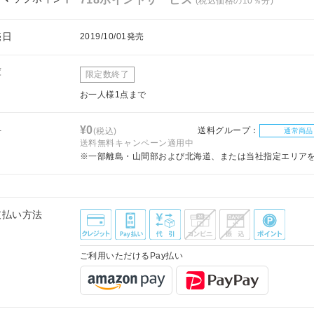
(税込価格の10％分)
売日
2019/10/01発売
庫
限定数終了
お一人様1点まで
料
¥0
送料グループ：
(税込)
通常商品
送料無料キャンペーン適用中
※一部離島・山間部および北海道、または当社指定エリア
支払い方法
ご利用いただけるPay払い