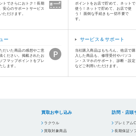
ントでさらにおトク！長期
ポイントをお店で貯めて、ネットで
、安心のサポートサービス
使う！ネットで貯めて、お店で使
いただけます。
う！ 面倒な手続きも一切不要で
す。
ュー
サービス＆サポート
ただいた商品の感想やご意
当社購入商品はもちろん、他店で購
稿ください。掲載されたお
入した商品も、修理受付やパソコ
ソフマップポイントをプレ
ン・スマホのサポート、診断・設定
たします。
などご利用いただけます。
買取お申し込み
訪問・店頭
ラクウル
プレミアムC
買取対象商品
長期保証ソ