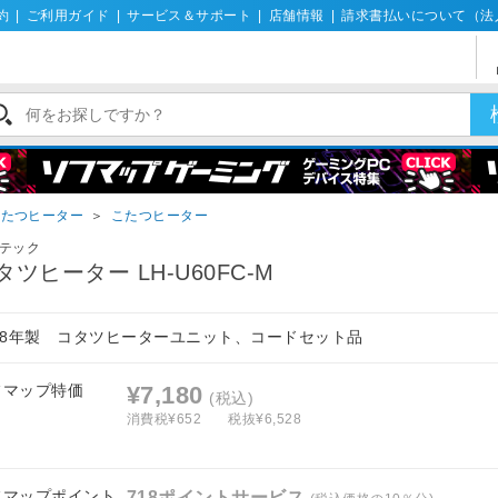
約
|
ご利用ガイド
|
サービス＆サポート
|
店舗情報
|
請求書払いについて（法
こたつヒーター
＞
こたつヒーター
テック
タツヒーター LH-U60FC-M
018年製 コタツヒーターユニット、コードセット品
フマップ特価
¥7,180
(税込)
消費税¥652
税抜¥6,528
フマップポイント
718ポイントサービス