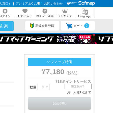
人窓口）
|
プレミアムCLUB
|
お問い合わせ
|
ログイン
お気に入り
ポイント確認
ランキング
Language
新規会員登録
カート
0
ソフマップ特価
¥7,180
(税込)
718ポイントサービス
限定数終了
数量
お一人様1点まで