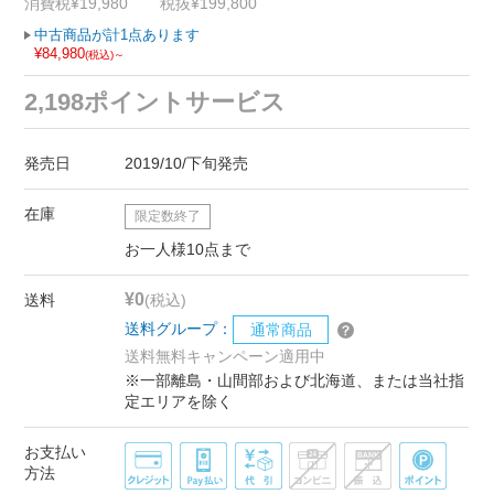
消費税¥19,980
税抜¥199,800
中古商品が計1点あります
¥84,980
(税込)～
2,198ポイントサービス
発売日
2019/10/下旬発売
在庫
限定数終了
お一人様10点まで
¥0
送料
(税込)
送料グループ：
通常商品
送料無料キャンペーン適用中
※一部離島・山間部および北海道、または当社指
定エリアを除く
お支払い
方法