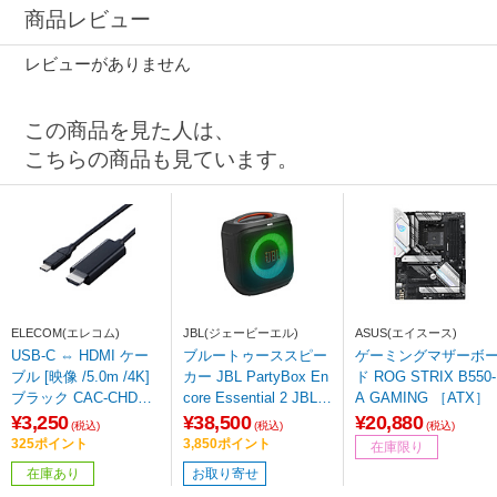
商品レビュー
レビューがありません
この商品を見た人は、
こちらの商品も見ています。
ELECOM(エレコム)
JBL(ジェービーエル)
ASUS(エイスース)
USB-C ⇔ HDMI ケー
ブルートゥーススピー
ゲーミングマザーボ
ブル [映像 /5.0m /4K]
カー JBL PartyBox En
ド ROG STRIX B550-
ブラック CAC-CHDMI
core Essential 2 JBLP
A GAMING ［ATX］
50BK2 ［USB-C ⇔ H
BENCOREESS2JN
¥3,250
¥38,500
¥20,880
(税込)
(税込)
(税込)
DMI /4K］
［Bluetooth対応］
325ポイント
3,850ポイント
在庫限り
在庫あり
お取り寄せ