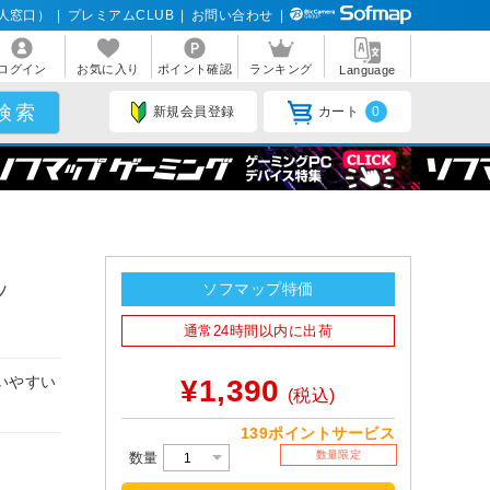
人窓口）
|
プレミアムCLUB
|
お問い合わせ
|
ログイン
お気に入り
ポイント確認
ランキング
Language
新規会員登録
カート
0
ッ
ソフマップ特価
通常24時間以内に出荷
いやすい
¥1,390
(税込)
139ポイントサービス
数量限定
数量