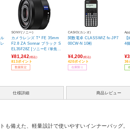
SONY(ソニー)
CASIO(カシオ)
Ap
フル
カメラレンズ T* FE 35mm
関数電卓 CLASSWIZ fx-JP7
【純
ブレ
F2.8 ZA Sonnar ブラック S
00CW-N 10桁
4
EL35F28Z [ソニーE /単焦点
レンズ]
¥81,242
¥4,200
¥3
(税込)
(税込)
813ポイント
420ポイント
3
数量限定
在庫限り
仕様詳細
商品レビュー
ットも備えた、軽量設計で使いやすいインナーバッグ。