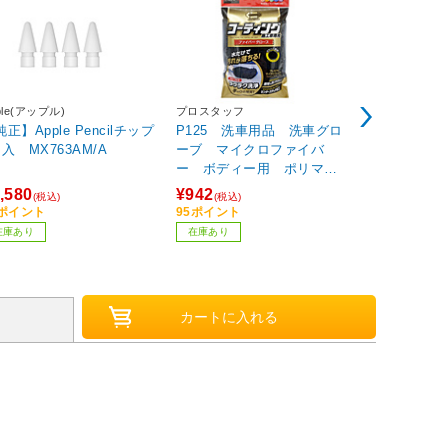
ple(アップル)
プロスタッフ
タイガークラ
正】Apple Pencilチップ
P125 洗車用品 洗車グロ
１８－８抜
個入 MX763AM/A
ーブ マイクロファイバ
ー ボディー用 ポリマー
メンテナンス ファイバー
,580
¥942
¥550
(税込)
(税込)
(税込)
グローブ コーティング施
6ポイント
95ポイント
55ポイント
行車向け
在庫あり
在庫あり
お取り寄せ