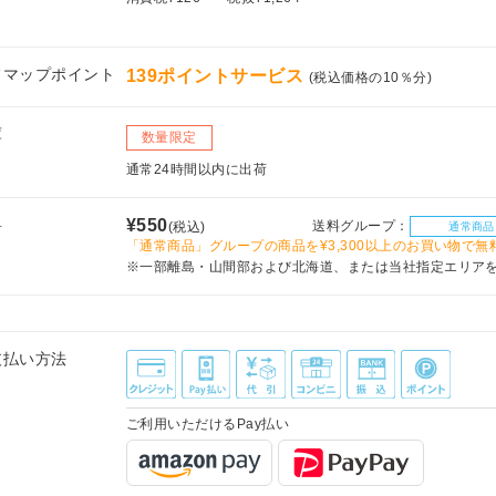
フマップポイント
139ポイントサービス
(税込価格の10％分)
庫
数量限定
通常24時間以内に出荷
料
¥550
送料グループ：
(税込)
通常商品
「通常商品」グループの商品を¥3,300以上のお買い物で無
※一部離島・山間部および北海道、または当社指定エリア
支払い方法
ご利用いただけるPay払い