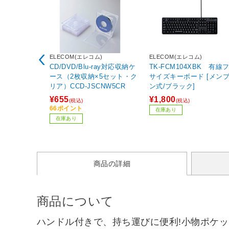
ELECOM(エレコム)
ELECOM(エレコム)
CD/DVD/Blu-ray対応収納ケ
TK-FCM104XBK 有線
ース（2枚収納×5セット・ク
サイズキーボード [メン
リア）CCD-JSCNW5CR
ン式/ブラック]
¥655
¥1,800
(税込)
(税込)
66ポイント
在庫あり
在庫あり
商品の詳細
商品について
ハンドル付きで、持ち運びに便利!小物ポケ