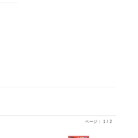
ページ：
1
/
2