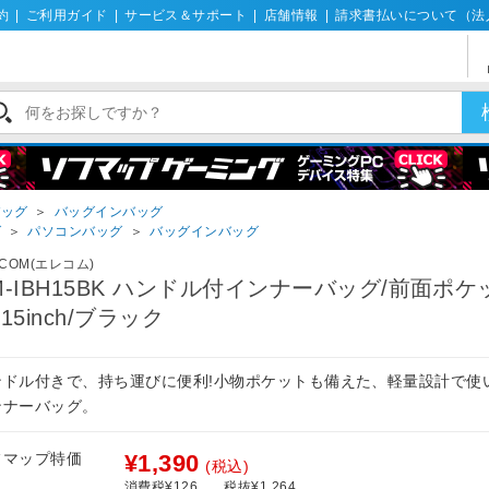
約
|
ご利用ガイド
|
サービス＆サポート
|
店舗情報
|
請求書払いについて（法
バッグ
＞
バッグインバッグ
グ
＞
パソコンバッグ
＞
バッグインバッグ
ECOM(エレコム)
M-IBH15BK ハンドル付インナーバッグ/前面ポケ
/15inch/ブラック
ンドル付きで、持ち運びに便利!小物ポケットも備えた、軽量設計で使
ンナーバッグ。
フマップ特価
¥1,390
(税込)
消費税¥126
税抜¥1,264