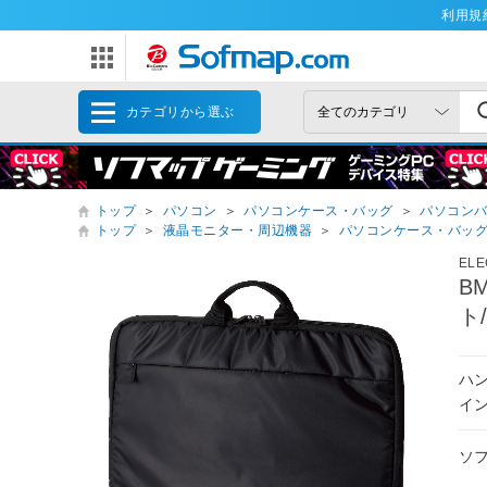
利用規
カテゴリから選ぶ
トップ
＞
パソコン
＞
パソコンケース・バッグ
＞
パソコン
トップ
＞
液晶モニター・周辺機器
＞
パソコンケース・バッ
EL
B
ト
ハ
イ
ソ