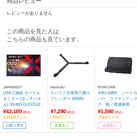
商品レビュー
レビューがありません
この商品を見た人は、
こちらの商品も見ています。
JAPANNEXT
Manfrotto
BONFORM
USB-C接続 モバイル
スパイク石突用三脚ス
4361-04BK シート
モニター (タッチパネ
プレッダー 165MV
バー ファインテッ
ル) JN-MD-OLED1331
ス 軽／普通車用 
UHDR-T ［13.3型 /有
水 取付簡単 丸洗
¥42,100
¥7,280
¥1,580
(税込)
(税込)
(税込)
機EL 4K(3840×2160）
OK リア用 サイ
4,210ポイント
728ポイント
158ポイント
/ワイド /60Hz］
ズ：125×150cm カ
お取り寄せ
在庫あり
在庫限り
ー：ブラック