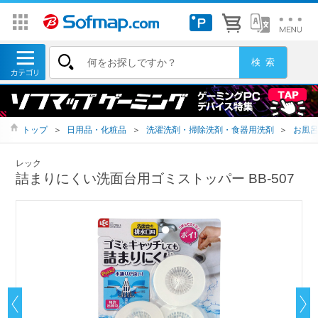
トップ
＞
日用品・化粧品
＞
洗濯洗剤・掃除洗剤・食器用洗剤
＞
お風
レック
詰まりにくい洗面台用ゴミストッパー BB-507