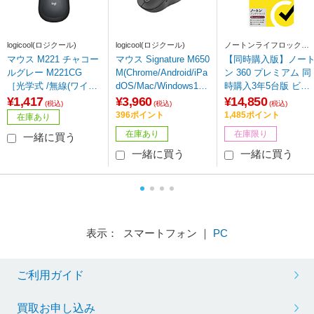
logicool(ロジクール)
logicool(ロジクール)
ノートンライフロック
Norton Lifelock
マウス M221 チャコー
マウス Signature M650
【同時購入版】ノー
ルグレー M221CG
M(Chrome/Android/iPa
ン 360 プレミアム 同
［光学式 /無線(ワイヤ
dOS/Mac/Windows11
時購入3年5台版 ビッ
レス) /3ボタン /USB］
対応) グラファイト M6
クカメラグループ専
¥1,417
¥3,960
¥14,850
(税込)
(税込)
(税込)
50MGR ［光学式 /無線
［Win・Mac・Androi
396ポイント
1,485ポイント
在庫あり
(ワイヤレス) /5ボタン
d・iOS用］
在庫あり
在庫限り
一緒に買う
/Bluetooth・USB］
一緒に買う
一緒に買う
表示： スマートフォン ｜
PC
ご利用ガイド
買取お申し込み