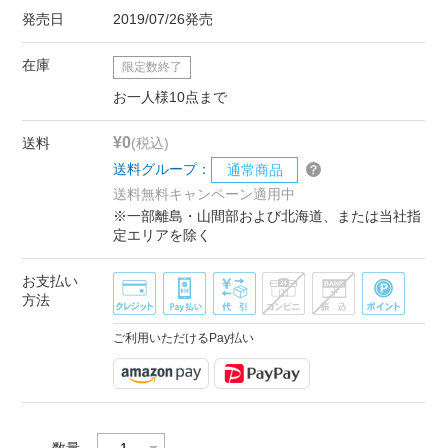
発売日
2019/07/26発売
在庫
限定数終了
お一人様10点まで
¥0
送料
(税込)
送料グループ：
通常商品
送料無料キャンペーン適用中
※一部離島・山間部および北海道、または当社指
定エリアを除く
お支払い
方法
ご利用いただけるPay払い
数量