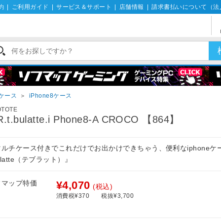
約
|
ご利用ガイド
|
サービス＆サポート
|
店舗情報
|
請求書払いについて（法
eケース
＞
iPhone8ケース
OTOTE
.t.bulatte.i Phone8-A CROCO 【864】
マルチケース付きでこれだけでお出かけできちゃう、便利なiphoneケ
bulatte（テブラット）』
フマップ特価
¥4,070
(税込)
消費税¥370
税抜¥3,700