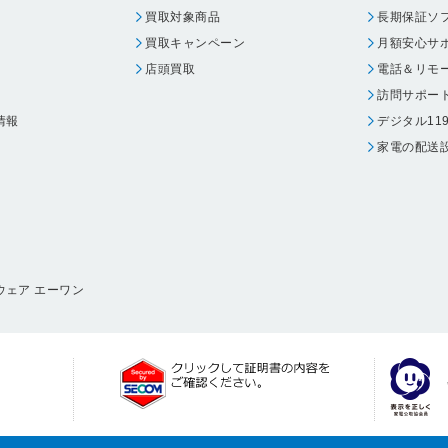
買取対象商品
長期保証ソ
買取キャンペーン
月額安心サ
店頭買取
電話＆リモ
訪問サポー
情報
デジタル11
家電の配送
ウェア エーワン