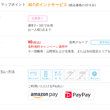
フマップポイント
407ポイントサービス
(税込価格の10％分)
庫
在庫限り
通常2～3日で出荷
お一人様1点まで
料
¥0
送料グループ：
(税込)
通常商品
送料無料キャンペーン適用中
※一部離島・山間部および北海道、または当社指定エリア
支払い方法
ご利用いただけるPay払い