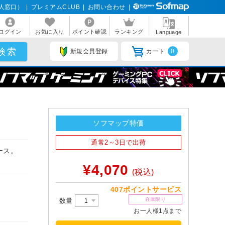
人窓口）
|
プレミアムCLUB
|
お問い合わせ
|
ログイン
お気に入り
ポイント確認
ランキング
Language
新規会員登録
カート
0
ソフマップ特価
通常2～3日で出荷
ース。
¥4,070
(税込)
407ポイントサービス
在庫限り
数量
お一人様1点まで