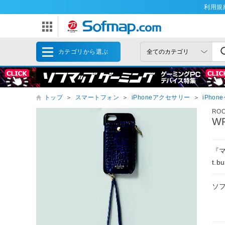
利用規
カテゴリから選ぶ
トップ
＞
スマートフォン
＞
iPhoneアクセサリー
＞
iPhon
RO
WR
『
t.
ソ