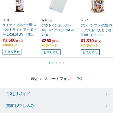
ELPA
セキセイ
レック
ライティングバー用 ス
アウトインホルダー
アンパンマン 抗菌 ロ
ポットライト アイボリ
A4 4P クリア PAL-20
ック式 おべんとう箱 
ー LRSL01LIV ［電球
4-90
80mL イエロー
色 /LED］
¥3,580
¥260
¥1,310
(税込)
(税込)
(税込)
358ポイント
26ポイント
131ポイント
お取り寄せ
お取り寄せ
お取り寄せ
表示： スマートフォン ｜
PC
ご利用ガイド
買取お申し込み