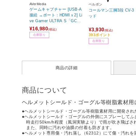
AVerMedia
ベルボン
ゲームキャプチャー [USB-A
コールマン三脚3段 CV-3
接続 →ポート：HDMIｘ2] Li
ッド
ve Gamer ULTRA S「GC55
3Pro」(iPadOS/Mac/Windo
¥16,980
¥3,930
(税込)
(税込)
ws11対応) ブラック GC553
393ポイント
在庫限り
PBK
在庫限り
商品の詳細
商品について
ヘルメットシールド・ゴーグル等樹脂素材用
●ヘルメットシールド・ゴーグル等樹脂素材用に開発され
●ヘルメットシールド・ゴーグルの外側にスプレーしてふ
時走行50km/h程度（風洞実験より）で雨が吹き飛ばさ
また、同時に汚れや油膜の付着も防ぎます。
●ヘルメット専用傷・汚れ落し（62312）にて傷・汚れ