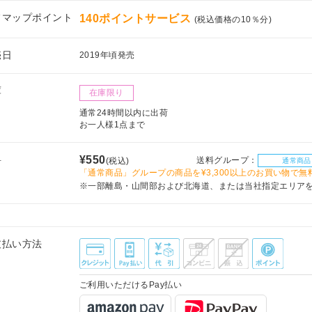
フマップポイント
140ポイントサービス
(税込価格の10％分)
売日
2019年頃発売
庫
在庫限り
通常24時間以内に出荷
お一人様1点まで
料
¥550
送料グループ：
(税込)
通常商品
「通常商品」グループの商品を¥3,300以上のお買い物で無
※一部離島・山間部および北海道、または当社指定エリア
支払い方法
ご利用いただけるPay払い