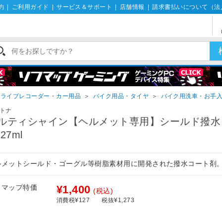
約
|
ご利用ガイド
|
サービス＆サポート
|
店舗情報
|
請求書払いについて（法
ドライブレコーダー・カー用品
＞
バイク用品・タイヤ
＞
バイク用洗車・お手
トナ
ルティシャイン【ヘルメット専用】シールド撥水
27ml
ルメットシールド・ゴーグル等樹脂素材用に開発された撥水コート剤
フマップ特価
¥1,400
(税込)
消費税¥127
税抜¥1,273