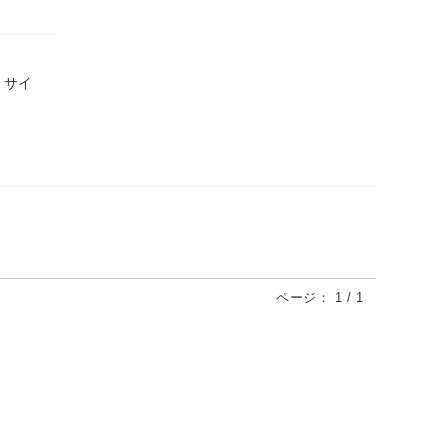
、サイ
ページ：
1
/
1