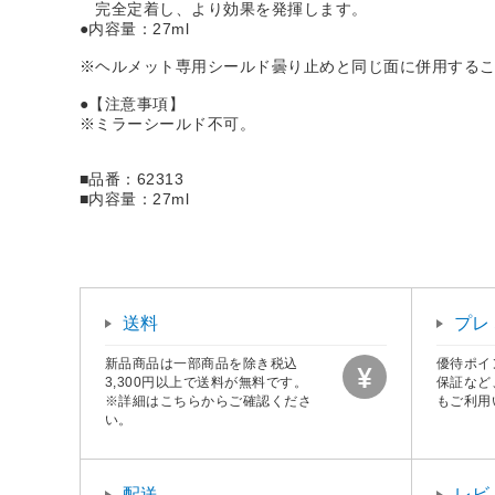
完全定着し、より効果を発揮します。
●内容量：27ml
※ヘルメット専用シールド曇り止めと同じ面に併用する
●【注意事項】
※ミラーシールド不可。
■品番：62313
■内容量：27ml
送料
プレ
新品商品は一部商品を除き税込
優待ポイ
3,300円以上で送料が無料です。
保証など
※詳細はこちらからご確認くださ
もご利用
い。
配送
レビ