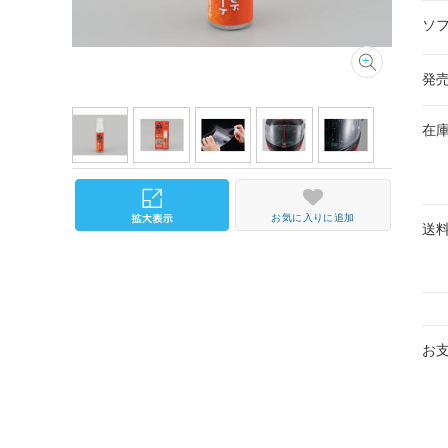
ソ
発
在
お気に入りに追加
送
お