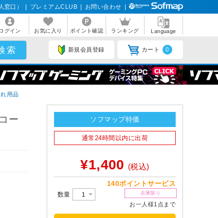
人窓口）
|
プレミアムCLUB
|
お問い合わせ
|
ログイン
お気に入り
ポイント確認
ランキング
Language
新規会員登録
カート
0
入れ用品
コー
ソフマップ特価
通常24時間以内に出荷
。
¥1,400
(税込)
140ポイントサービス
在庫限り
数量
お一人様1点まで