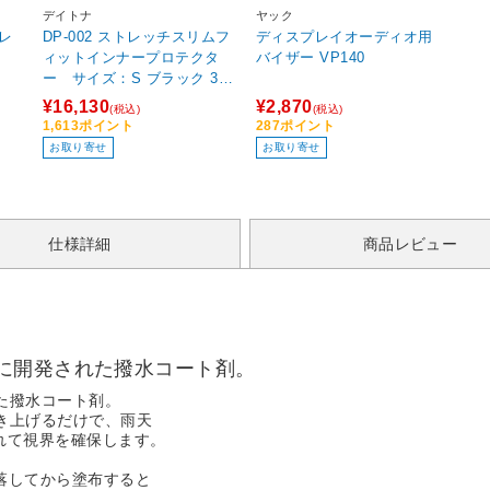
デイトナ
ヤック
 レ
DP-002 ストレッチスリムフ
ディスプレイオーディオ用
ィットインナープロテクタ
バイザー VP140
ー サイズ：S ブラック 37
460
¥16,130
¥2,870
(税込)
(税込)
1,613ポイント
287ポイント
お取り寄せ
お取り寄せ
仕様詳細
商品レビュー
に開発された撥水コート剤。
た撥水コート剤。
き上げるだけで、雨天
れて視界を確保します。
を落してから塗布すると