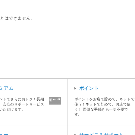
ことはできません。
ミアム
ポイント
ントでさらにおトク！長期
ポイントをお店で貯めて、ネットで
、安心のサポートサービス
使う！ネットで貯めて、お店で使
いただけます。
う！ 面倒な手続きも一切不要で
す。
ュー
サービス＆サポート