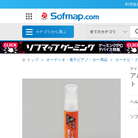
利用規
カテゴリから選ぶ
トップ
＞
オーディオ・電子ピアノ・カー用品
＞
カーナビ・
デイ
ア
ト 
ヘ
ソ