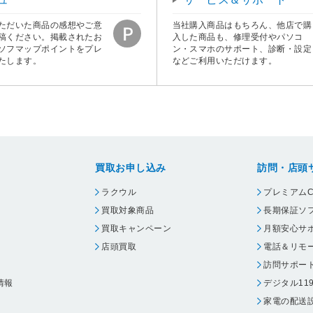
ただいた商品の感想やご意
当社購入商品はもちろん、他店で購
稿ください。掲載されたお
入した商品も、修理受付やパソコ
ソフマップポイントをプレ
ン・スマホのサポート、診断・設定
たします。
などご利用いただけます。
買取お申し込み
訪問・店頭
ラクウル
プレミアムC
買取対象商品
長期保証ソ
買取キャンペーン
月額安心サ
店頭買取
電話＆リモ
訪問サポー
情報
デジタル11
家電の配送