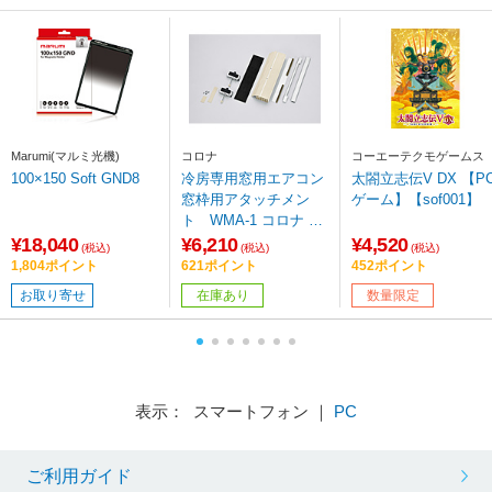
Marumi(マルミ光機)
コロナ
コーエーテクモゲームス
100×150 Soft GND8
冷房専用窓用エアコン
太閤立志伝V DX 【P
窓枠用アタッチメン
ゲーム】【sof001】
ト WMA-1 コロナ W
MA-1
¥18,040
¥6,210
¥4,520
(税込)
(税込)
(税込)
1,804ポイント
621ポイント
452ポイント
お取り寄せ
在庫あり
数量限定
表示： スマートフォン ｜
PC
ご利用ガイド