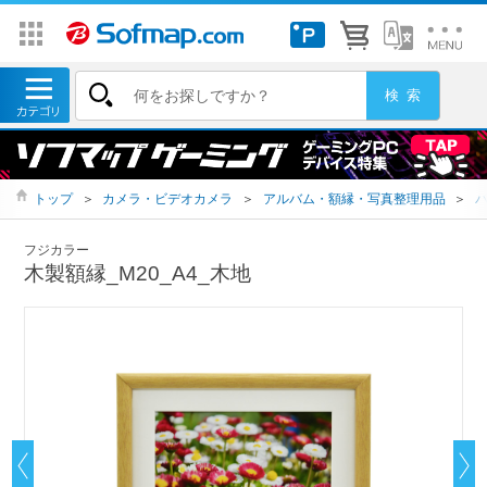
トップ
＞
カメラ・ビデオカメラ
＞
アルバム・額縁・写真整理用品
＞
フジカラー
木製額縁_M20_A4_木地