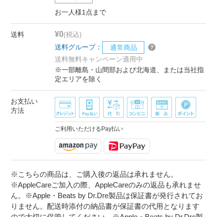
お一人様1点まで
¥0
送料
(税込)
送料グループ：
通常商品
送料無料キャンペーン適用中
※一部離島・山間部および北海道、または当社指
定エリアを除く
お支払い
方法
ご利用いただけるPay払い
※こちらの商品は、ご購入後の返品は承れません。
※AppleCareご加入の際、AppleCareのみの返品も承れませ
ん。※Apple・Beats by Dr.Dre製品は保証書が発行されてお
りません。配送時添付の納品書が保証書の代用となります
ので大切に保管してください。※Apple・Beats by Dr.Dre製