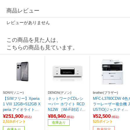
商品レビュー
レビューがありません
この商品を見た人は、
こちらの商品も見ています。
SONY(ソニー)
DENON(デノン)
brother(ブラザー)
【SIMフリー】Xperia
ネットワークCDレシ
MFC-L3780CDW 4色
1 VIII 12GB+512GB X
ーバー ホワイト RCD
ラーレーザー複合機 J
peria アイオライトシ
N12W ［Wi-Fi対応 /Bl
USTIO(ジャスティオ)
ルバー XQ-GE44 S2J
uetooth対応 /ハイレゾ
［はがき～A4］
¥251,900
¥86,940
¥52,500
(税込)
(税込)
(税込)
PCX0
対応 /ワイドFM対応］
2,519ポイント
525ポイント
在庫あり
在庫あり
数量限定