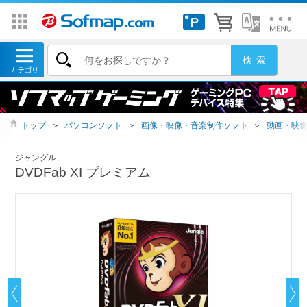
トップ
＞
パソコンソフト
＞
画像・映像・音楽制作ソフト
＞
動画・映
ジャングル
DVDFab XI プレミアム