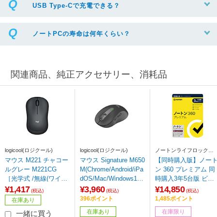
USB Type-Cで充電できる？
ノートPCの寿命は何年くらい？
関連商品、純正アクセサリー、消耗品
logicool(ロジクール)
logicool(ロジクール)
ノートンライフロック
Norton Lifelock
マウス M221 チャコー
マウス Signature M650
【同時購入版】ノー
ルグレー M221CG
M(Chrome/Android/iPa
ン 360 プレミアム 同
［光学式 /無線(ワイヤ
dOS/Mac/Windows11
時購入3年5台版 ビッ
レス) /3ボタン /USB］
対応) グラファイト M6
クカメラグループ専
¥1,417
¥3,960
¥14,850
(税込)
(税込)
(税込)
50MGR ［光学式 /無線
［Win・Mac・Androi
396ポイント
1,485ポイント
在庫あり
(ワイヤレス) /5ボタン
d・iOS用］
在庫あり
在庫限り
一緒に買う
/Bluetooth・USB］