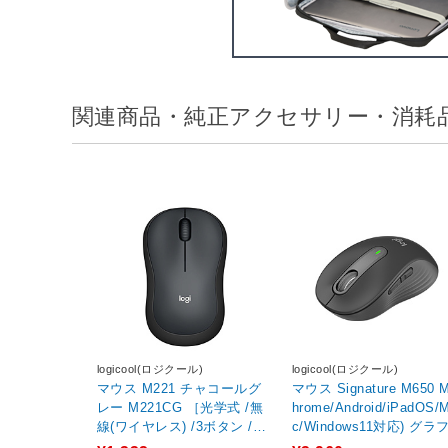
関連商品・純正アクセサリー・消耗
logicool(ロジクール)
logicool(ロジクール)
マウス M221 チャコールグ
マウス Signature M650 
レー M221CG ［光学式 /無
hrome/Android/iPadOS/
線(ワイヤレス) /3ボタン /US
c/Windows11対応) グラ
B］
イト M650MGR ［光学式 