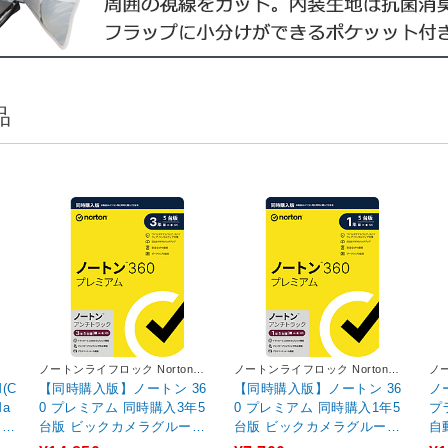
品
ノートンライフロック Norton
ノートンライフロック Norton
ノー
Lifelock
Lifelock
Lif
M(C
【同時購入版】ノートン 36
【同時購入版】ノートン 36
ノ
Ma
0 プレミアム 同時購入3年5
0 プレミアム 同時購入1年5
プ
ファ
台版 ビックカメラグループ
台版 ビックカメラグループ
自
/
専用 ［Win・Mac・Androi
専用 ［Win・Mac・Androi
ル