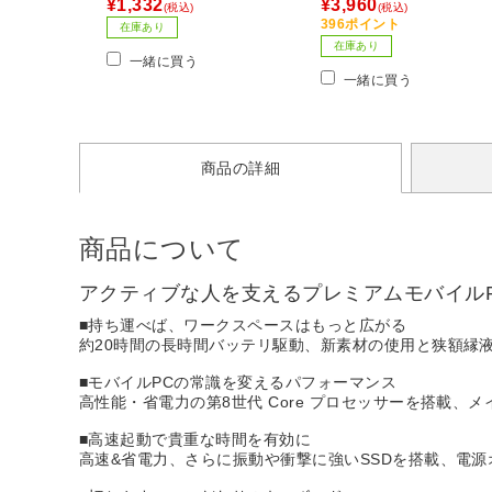
¥1,332
¥3,960
(税込)
(税込)
無線(ワイヤレス) /5ボタン
396ポイント
在庫あり
Bluetooth・USB］
在庫あり
一緒に買う
一緒に買う
商品の詳細
商品について
アクティブな人を支えるプレミアムモバイル
■持ち運べば、ワークスペースはもっと広がる
約20時間の長時間バッテリ駆動、新素材の使用と狭額縁
■モバイルPCの常識を変えるパフォーマンス
高性能・省電力の第8世代 Core プロセッサーを搭載、
■高速起動で貴重な時間を有効に
高速&省電力、さらに振動や衝撃に強いSSDを搭載、電