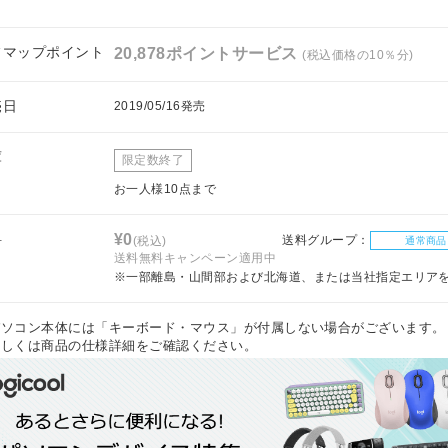
フマップポイント
20,878ポイントサービス
(税込価格の10％分)
売日
2019/05/16発売
庫
限定数終了
お一人様10点まで
料
¥0
送料グループ：
(税込)
通常商品
送料無料キャンペーン適用中
※一部離島・山間部および北海道、または当社指定エリア
パソコン本体には「キーボード・マウス」が付属しない場合がございます。
しくは商品の仕様詳細をご確認ください。