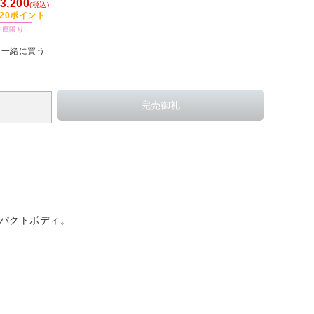
3,200
(税込)
Mac・Android・iOS用］
320ポイント
在庫限り
一緒に買う
ンパクトボディ。