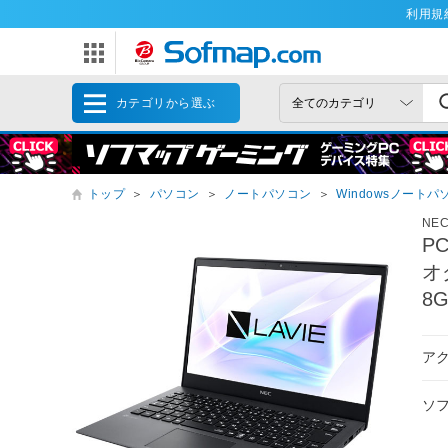
利用規
カテゴリから選ぶ
トップ
＞
パソコン
＞
ノートパソコン
＞
Windowsノートパ
NE
P
オグ
8
ア
ソ