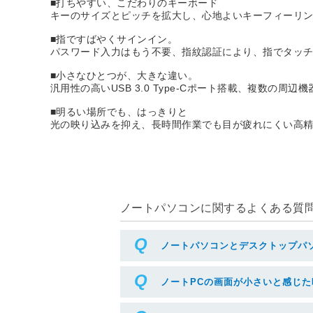
■打ちやすい、こだわりのキーボード
キーのサイズとピッチを拡大し、心地よいキーフィーリン
■指ですばやくサインイン。
パスワード入力はもう不要、指紋認証により、指でタッ
■小さなひとつが、大きな違い。
汎用性の高いUSB 3.0 Type-Cポート搭載、複数の
■明るい場所でも、はっきりと
光の映り込みを抑え、長時間作業でも目が疲れにくい高精
ノートパソコンに関するよくある質問(
ノートパソコンとデスクトップパ
ノートPCの画面が小さいと感じ