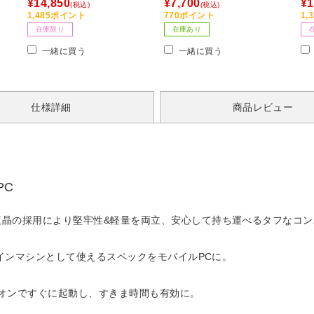
¥14,850
¥7,700
¥1
(税込)
(税込)
 /
d・iOS用］
d・iOS用］
n・
1,485ポイント
770ポイント
1,
在庫限り
在庫あり
一緒に買う
一緒に買う
仕様詳細
商品レビュー
PC
液晶の採用により堅牢性&軽量を両立、安心して持ち運べるタフなコ
メインマシンとして使えるスペックをモバイルPCに。
源オンですぐに起動し、すきま時間も有効に。