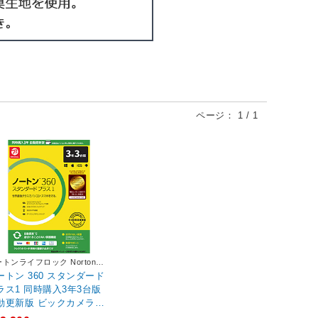
ページ：
1
/
1
トンライフロック Norton
elock
ートン 360 スタンダード
ラス1 同時購入3年3台版
動更新版 ビックカメラグ
ープ専用＋サポート ［Wi