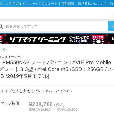
約
|
ご利用ガイド
|
サービス＆サポート
|
店舗情報
|
請求書払いについて（法
ソコン
C(エヌイーシー)
C-PM550NAB ノートパソコン LAVIE Pro Mobile
レー [13.3型 /intel Core m5 /SSD：256GB 
GB /2019年5月モデル]
クティブな人を支えるプレミアムモバイルPC
フマップ特価
¥208,780
(税込)
消費税¥18,980
税抜¥189,800