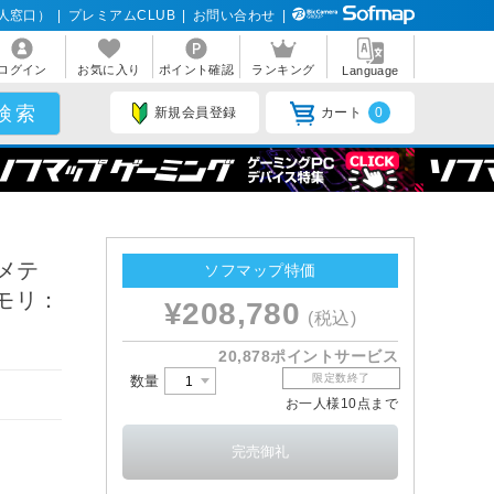
人窓口）
|
プレミアムCLUB
|
お問い合わせ
|
ログイン
お気に入り
ポイント確認
ランキング
Language
新規会員登録
カート
0
 メテ
ソフマップ特価
/メモリ：
¥208,780
(税込)
20,878ポイントサービス
限定数終了
数量
お一人様10点まで