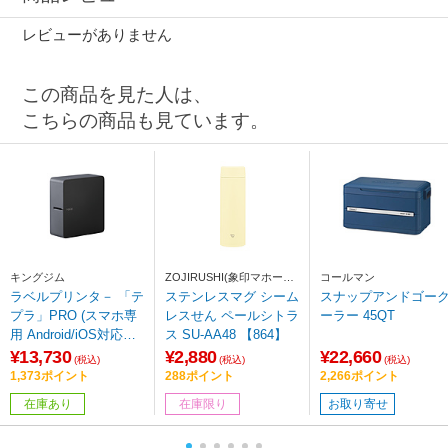
レビューがありません
この商品を見た人は、
こちらの商品も見ています。
キングジム
ZOJIRUSHI(象印マホービ
コールマン
ン)
ラベルプリンタ－ 「テ
ステンレスマグ シーム
スナップアンドゴー
プラ」PRO (スマホ専
レスせん ペールシトラ
ーラー 45QT
用 Android/iOS対応・
ス SU-AA48 【864】
Bluetooth) ブラック S
¥13,730
¥2,880
¥22,660
(税込)
(税込)
(税込)
R-MK1
1,373ポイント
288ポイント
2,266ポイント
在庫あり
在庫限り
お取り寄せ