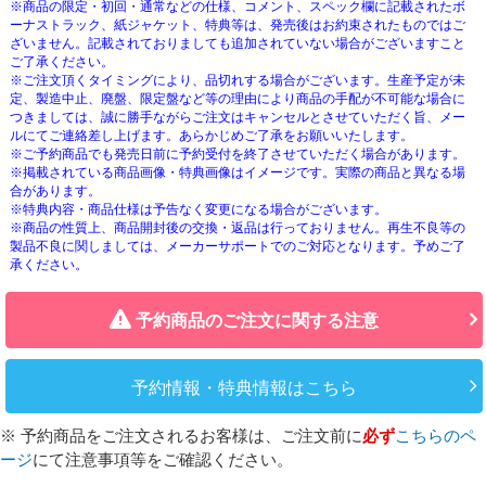
※商品の限定・初回・通常などの仕様、コメント、スペック欄に記載されたボ
ーナストラック、紙ジャケット、特典等は、発売後はお約束されたものではご
ざいません。記載されておりましても追加されていない場合がございますこと
ご了承ください。
※ご注文頂くタイミングにより、品切れする場合がございます。生産予定が未
定、製造中止、廃盤、限定盤など等の理由により商品の手配が不可能な場合に
つきましては、誠に勝手ながらご注文はキャンセルとさせていただく旨、メー
ルにてご連絡差し上げます。あらかじめご了承をお願いいたします。
※ご予約商品でも発売日前に予約受付を終了させていただく場合があります。
※掲載されている商品画像・特典画像はイメージです。実際の商品と異なる場
合があります。
※特典内容・商品仕様は予告なく変更になる場合がございます。
※商品の性質上、商品開封後の交換・返品は行っておりません。再生不良等の
製品不良に関しましては、メーカーサポートでのご対応となります。予めご了
承ください。
予約商品のご注文に関する注意
予約情報・特典情報はこちら
※ 予約商品をご注文されるお客様は、ご注文前に
必ず
こちらのペ
ージ
にて注意事項等をご確認ください。