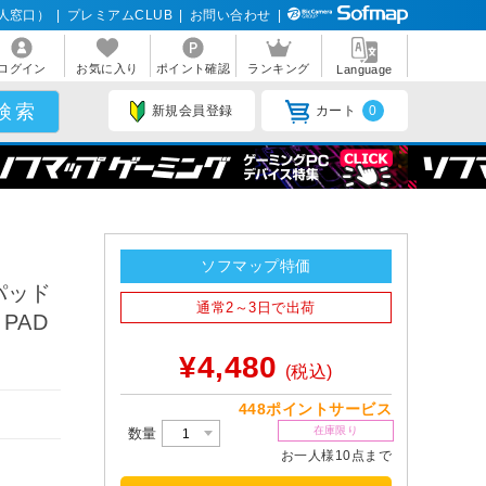
人窓口）
|
プレミアムCLUB
|
お問い合わせ
|
ログイン
お気に入り
ポイント確認
ランキング
Language
新規会員登録
カート
0
ソフマップ特価
パッド
通常2～3日で出荷
 PAD
¥4,480
(税込)
448ポイントサービス
在庫限り
数量
お一人様10点まで