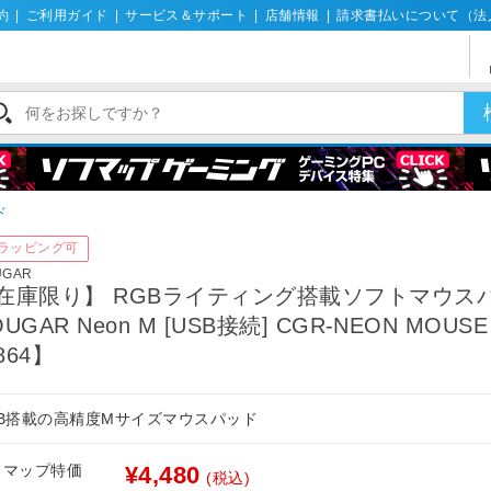
約
|
ご利用ガイド
|
サービス＆サポート
|
店舗情報
|
請求書払いについて（法
ド
ラッピング可
UGAR
在庫限り】 RGBライティング搭載ソフトマウス
UGAR Neon M [USB接続] CGR-NEON MOUSE
864】
GB搭載の高精度Mサイズマウスパッド
フマップ特価
¥4,480
(税込)