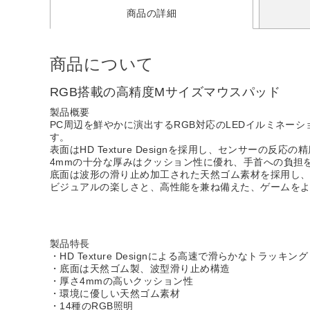
商品の詳細
商品について
RGB搭載の高精度Mサイズマウスパッド
製品概要
PC周辺を鮮やかに演出するRGB対応のLEDイルミネー
す。
表面はHD Texture Designを採用し、センサー
4mmの十分な厚みはクッション性に優れ、手首への負担
底面は波形の滑り止め加工された天然ゴム素材を採用し
ビジュアルの楽しさと、高性能を兼ね備えた、ゲームを
製品特長
・HD Texture Designによる高速で滑らかなトラッキング
・底面は天然ゴム製、波型滑り止め構造
・厚さ4mmの高いクッション性
・環境に優しい天然ゴム素材
・14種のRGB照明