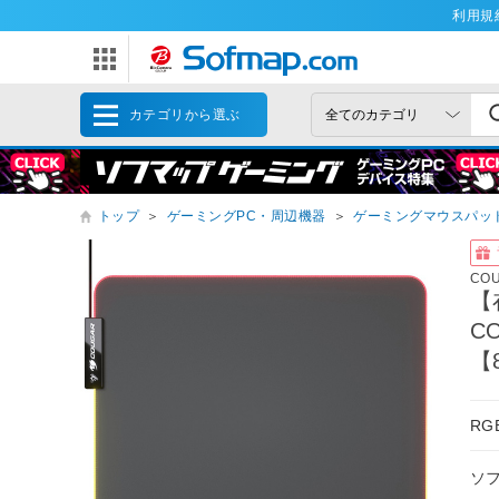
利用規
カテゴリから選ぶ
トップ
＞
ゲーミングPC・周辺機器
＞
ゲーミングマウスパッ
CO
【
CO
【
R
ソ