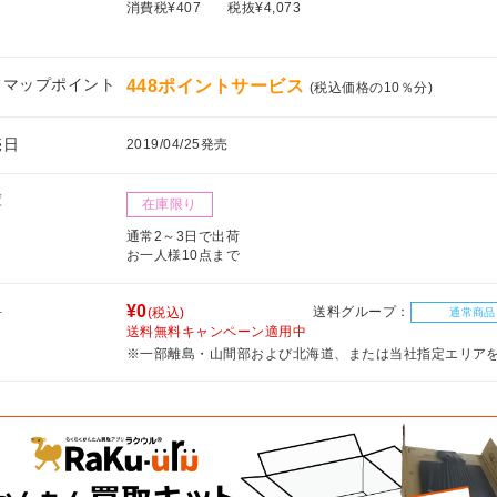
消費税¥407
税抜¥4,073
フマップポイント
448ポイントサービス
(税込価格の10％分)
売日
2019/04/25発売
庫
在庫限り
通常2～3日で出荷
お一人様10点まで
料
¥0
送料グループ：
(税込)
通常商品
送料無料キャンペーン適用中
※一部離島・山間部および北海道、または当社指定エリア