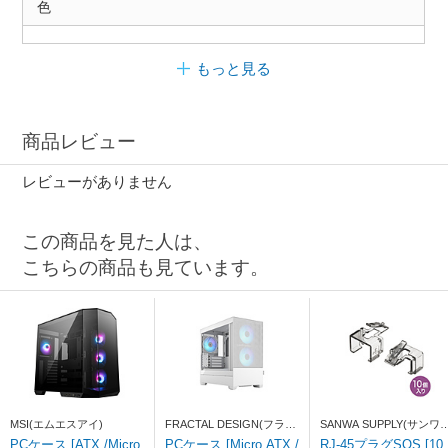
色
もっと見る
商品レビュー
レビューがありません
この商品を見た人は、
こちらの商品も見ています。
MSI(エムエスアイ)
FRACTAL DESIGN(フラク
SANWA SUPPLY(サンワ
タルデザイン)
プライ)
PCケース [ATX /Micro
PCケース [Micro ATX /
RJ-45プラグSOS [10