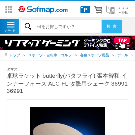
トップ
＞
スポーツ・自転車・ゴルフ
＞
各種スポーツ用品
＞
ボール
＞
タマス
卓球ラケット butterfly(バタフライ) 張本智和 イ
ンナーフォース ALC-FL 攻撃用シェーク 36991
36991