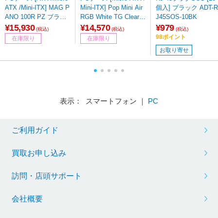
ATX /Mini-ITX] MAG P
Mini-ITX] Pop Mini Air
個入] ブラック ADT-R
ANO 100R PZ ブラッ
RGB White TG Clear T
J45SOS-10BK
ク
int ホワイト FD-C-PO
¥15,930
¥14,570
¥979
(税込)
(税込)
(税込)
R1M-01
98ポイント
在庫限り
在庫限り
お取り寄せ
表示： スマートフォン ｜
PC
ご利用ガイド
買取お申し込み
訪問・店頭サポート
会社概要