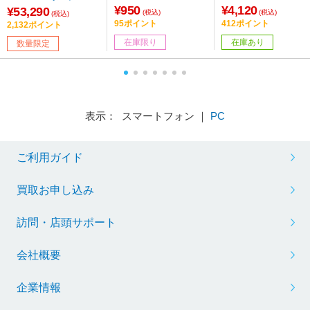
ロント用1枚入り 防
¥950
¥4,120
ャンセリング対応 /Blu
¥53,290
(税込)
(税込)
(税込)
水 取付簡単 丸洗い
etooth対応］
95ポイント
412ポイント
2,132ポイント
OK カラー：ブラッ
在庫限り
在庫あり
数量限定
ク
表示： スマートフォン ｜
PC
ご利用ガイド
買取お申し込み
訪問・店頭サポート
会社概要
企業情報