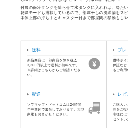
付属の保冷タンクを凍らせて水タンクに入れれば、冷た
乾燥モードも搭載しているので、部屋干しの洗濯物をス
本体上部の持ち手とキャスター付きで部屋間の移動もし
送料
プレ
新品商品は一部商品を除き税込
優待ポイ
3,300円以上で送料が無料です。
保証など
※詳細はこちらからご確認くださ
もご利用
い。
配送
レビ
ソフマップ・ドットコムは24時間、
ご購入い
年中無休で出荷しております。大型
見をご投
家電もおまかせください。
客様には
ゼントい