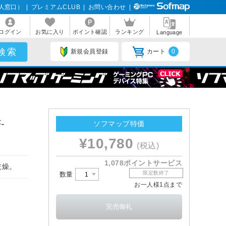
人窓口）
|
プレミアムCLUB
|
お問い合わせ
|
ログイン
お気に入り
ポイント確認
ランキング
Language
新規会員登録
カート
0
-
ソフマップ特価
¥10,780
(税込)
1,078ポイントサービス
乾燥。
限定数終了
数量
お一人様1点まで