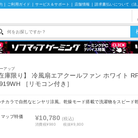
約
|
ご利用ガイド
|
サービス＆サポート
|
店舗情報
|
請求書払いについて（法
扇
ーアップ
在庫限り】 冷風扇エアクールファン ホワイト RF
1919WH ［リモコン付き］
のチカラで自然なヒンヤリ涼風。乾燥モード搭載で洗濯物をスピード
フマップ特価
¥10,780
(税込)
消費税¥980
税抜¥9,800