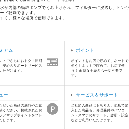
い水が内部の循環ポンプでくみ上げられ、フィルターに浸透し、ヒン
ピード乾燥できます。
やすく、様々な場所で使用できます。
ミアム
ポイント
ントでさらにおトク！長期
ポイントをお店で貯めて、ネットで
、安心のサポートサービス
使う！ネットで貯めて、お店で使
いただけます。
う！ 面倒な手続きも一切不要で
す。
ュー
サービス＆サポート
ただいた商品の感想やご意
当社購入商品はもちろん、他店で購
稿ください。掲載されたお
入した商品も、修理受付やパソコ
ソフマップポイントをプレ
ン・スマホのサポート、診断・設定
たします。
などご利用いただけます。