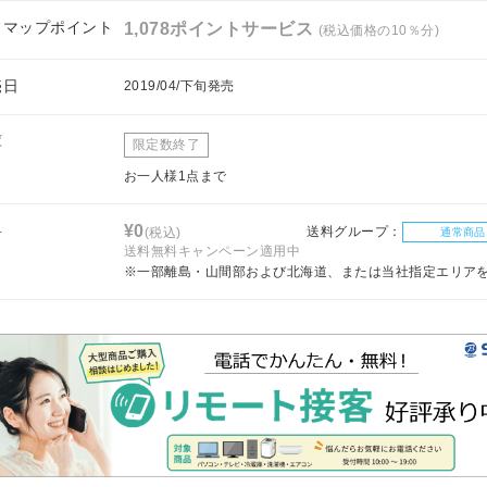
フマップポイント
1,078ポイントサービス
(税込価格の10％分)
売日
2019/04/下旬発売
庫
限定数終了
お一人様1点まで
料
¥0
送料グループ：
(税込)
通常商品
送料無料キャンペーン適用中
※一部離島・山間部および北海道、または当社指定エリア