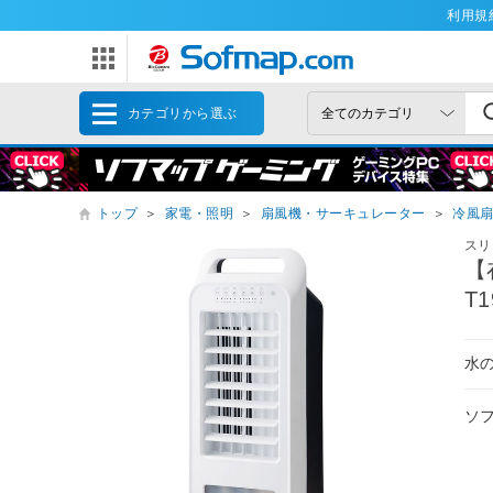
利用規
カテゴリから選ぶ
トップ
＞
家電・照明
＞
扇風機・サーキュレーター
＞
冷風
スリ
【
T
水
ソ