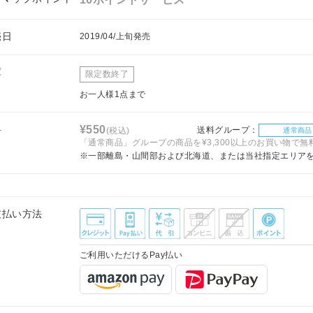
売日
2019/04/上旬発売
庫
限定数終了
お一人様1点まで
料
¥550
送料グループ：
(税込)
通常商品
「通常商品」グループの商品を¥3,300以上のお買い物で無
※一部離島・山間部および北海道、または当社指定エリア
支払い方法
ご利用いただけるPay払い