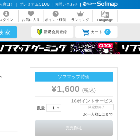
人窓口）
|
プレミアムCLUB
|
お問い合わせ
|
ログイン
お気に入り
ポイント確認
ランキング
Language
新規会員登録
カート
0
ト
ソフマップ特価
¥1,600
(税込)
16ポイントサービス
限定数終了
数量
お一人様1点まで