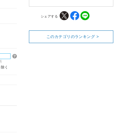
シェアする
このカテゴリのランキング >
料
を除く