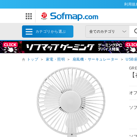
利用規
カテゴリから選ぶ
トップ
＞
家電・照明
＞
扇風機・サーキュレーター
＞
USB
GR
【
オ
ソ
ソ