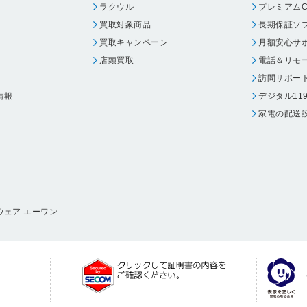
ラクウル
プレミアムC
買取対象商品
長期保証ソ
買取キャンペーン
月額安心サ
店頭買取
電話＆リモ
訪問サポー
情報
デジタル11
家電の配送
ウェア エーワン