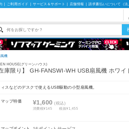
約
|
ご利用ガイド
|
サービス＆サポート
|
店舗情報
|
請求書払いについて（法
扇風機
EEN HOUSE(グリーンハウス)
在庫限り】 GH-FANSWI-WH USB扇風機 ホワイ
フィスなどのデスクで使えるUSB駆動の小型扇風機。
フマップ特価
¥1,600
(税込)
消費税¥145
税抜¥1,455
フマップポイント
16ポイントサービス