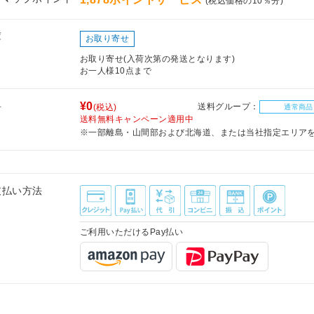
(税込価格の10％分)
庫
お取り寄せ
お取り寄せ(入荷次第の発送となります)
お一人様10点まで
料
¥0
送料グループ：
(税込)
通常商品
送料無料キャンペーン適用中
※一部離島・山間部および北海道、または当社指定エリア
支払い方法
ご利用いただけるPay払い