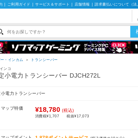
約
|
ご利用ガイド
|
サービス＆サポート
|
店舗情報
|
請求書払いについて（法
バー・インカム
＞
トランシーバー
インコ
定小電力トランシーバー DJCH272L
定小電力トランシーバー
フマップ特価
¥18,780
(税込)
消費税¥1,707
税抜¥17,073
フマップポイント
1,878ポイントサービス