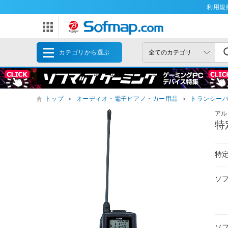
利用規
カテゴリから選ぶ
トップ
＞
オーディオ・電子ピアノ・カー用品
＞
トランシー
アル
特
特
ソ
ソ