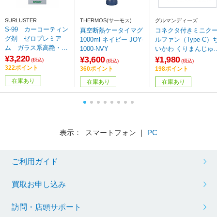
SURLUSTER
THERMOS(サーモス)
グルマンディーズ
S-99 カーコーティン
真空断熱ケータイマグ
コネクタ付きミニク
グ剤 ゼロプレミア
1000ml ネイビー JOY-
ルファン（Type-C）
ム ガラス系高艶・高
1000-NVY
いかわ くりまんじゅう
耐久 UV吸収剤配
¥3,220
CK-74E
¥3,600
¥1,980
(税込)
(税込)
(税込)
合 nano+配合ノーコ
322ポイント
360ポイント
198ポイント
ンパウンド 内容量：
在庫あり
在庫あり
在庫あり
280ml
表示： スマートフォン ｜
PC
ご利用ガイド
買取お申し込み
訪問・店頭サポート