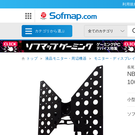
利用規
カテゴリから選ぶ
トップ
＞
液晶モニター・周辺機器
＞
モニター・ディスプレ
長尾
N
10
小
ソ