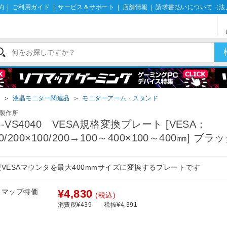
約
|
ご利用ガイド
|
サービス＆サポート
|
店舗情報
|
請求書払いについて（法
イ
＞
液晶モニター関連品
＞
モニターアーム・スタンド
製作所
B-VS4040 VESA規格変換プレート [VESA：
0/200×100/200→100～400×100～400㎜] ブラ
型VESAマウンタを最大400mmサイズに変換するプレートです
フマップ特価
¥4,830
(税込)
消費税¥439
税抜¥4,391