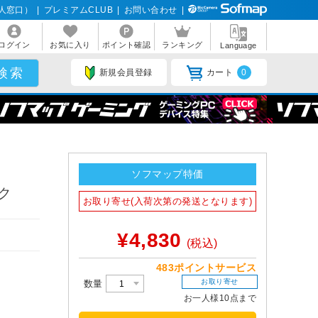
人窓口）
|
プレミアムCLUB
|
お問い合わせ
|
ログイン
お気に入り
ポイント確認
ランキング
Language
新規会員登録
カート
0
ソフマップ特価
ック
お取り寄せ(入荷次第の発送となります)
¥4,830
(税込)
483ポイントサービス
お取り寄せ
数量
お一人様10点まで