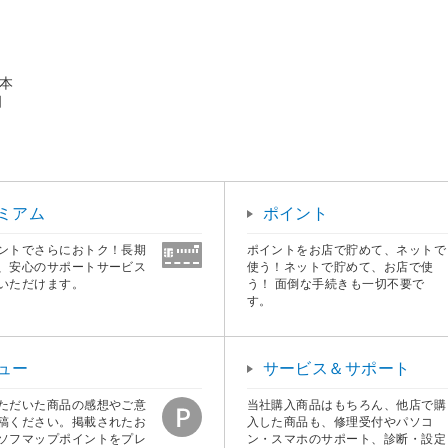
4本
個
ミアム
ポイント
ントでさらにおトク！長期
ポイントをお店で貯めて、ネットで
、安心のサポートサービス
使う！ネットで貯めて、お店で使
いただけます。
う！ 面倒な手続きも一切不要で
す。
ュー
サービス＆サポート
ただいた商品の感想やご意
当社購入商品はもちろん、他店で購
稿ください。掲載されたお
入した商品も、修理受付やパソコ
ソフマップポイントをプレ
ン・スマホのサポート、診断・設定