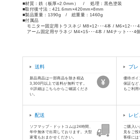
■材質：鉄（板厚=2.0mm） / 処理：黒色塗装
■取付後寸法：421.6mm×420mm×8mm
■製品重量：1390g / 総重量：1460g
■付属品
モニター固定用トラスネジ M8×12･･･4本 / M6×12･･･
アーム固定用サラネジ M4×15･･･4本 / M4ナット･･･4
送料
プレ
新品商品は一部商品を除き税込
優待ポイ
3,300円以上で送料が無料です。
保証など
※詳細はこちらからご確認くださ
もご利用
い。
配送
レビ
ソフマップ・ドットコムは24時間、
ご購入い
年中無休で出荷しております。大型
見をご投
家電もおまかせください。
客様には