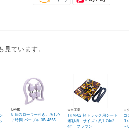
も見ています。
LAVIE
大自工業
コ
8 個のローラー付き。あしケ
ン
TKM-02 軽トラック用シート
コ
ア時間 パープル 3B-4865
ッ
迷彩柄 サイズ：約1.74x2.
R
4m ブラウン