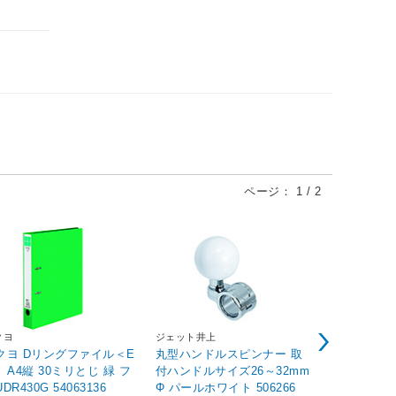
ページ：
1
/
2
TONE
クヨ
ジェット井上
ＴＯＮＥ 
クヨ Dリングファイル＜E
丸型ハンドルスピンナー 取
インパクト
＞ A4縦 30ミリとじ 緑 フ
付ハンドルサイズ26～32mm
イルナットソケット
－UDR430G 54063136
Φ パールホワイト 506266