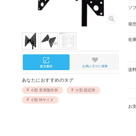
ソ
発
在
お気に入りに追加
送
あなたにおすすめのタグ
小型 長尾製作所
小型 固定用
小型 Mサイズ
お