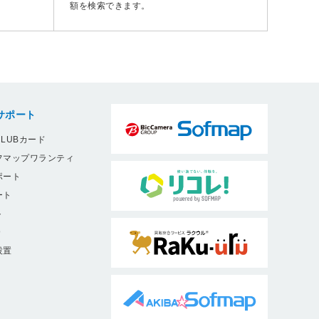
額を検索できます。
サポート
LUBカード
フマップワランティ
ポート
ート
ト
9
設置