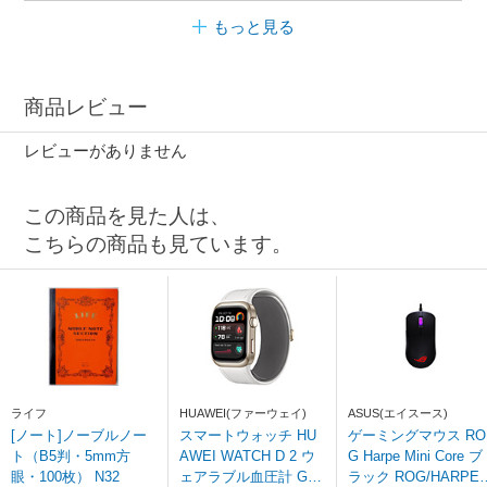
もっと見る
商品レビュー
レビューがありません
この商品を見た人は、
こちらの商品も見ています。
ライフ
HUAWEI(ファーウェイ)
ASUS(エイスース)
[ノート]ノーブルノー
スマートウォッチ HU
ゲーミングマウス RO
ト（B5判・5mm方
AWEI WATCH D 2 ウ
G Harpe Mini Core ブ
眼・100枚） N32
ェアラブル血圧計 Gol
ラック ROG/HARPE/