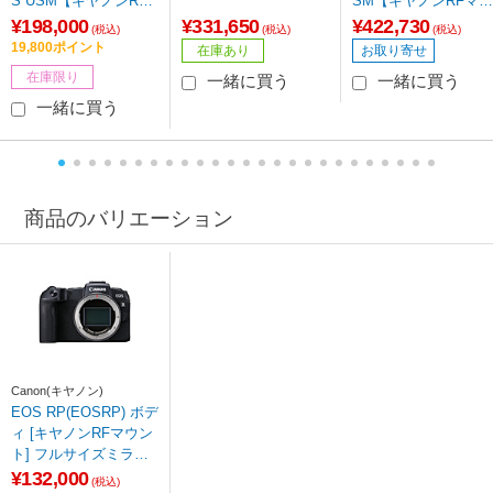
S USM【キヤノンRF
SM【キヤノンRFマウ
マウント】 [キヤノンR
ント】 [キヤノンRF /
¥198,000
¥331,650
¥422,730
(税込)
(税込)
(税込)
F /ズームレンズ]
ズームレンズ]
19,800ポイント
在庫あり
お取り寄せ
在庫限り
一緒に買う
一緒に買う
一緒に買う
商品のバリエーション
Canon(キヤノン)
EOS RP(EOSRP) ボデ
ィ [キヤノンRFマウン
ト] フルサイズミラー
レスカメラ 【852】
¥132,000
(税込)