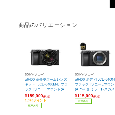
商品のバリエーション
SONY(ソニー)
SONY(ソニー)
α6400 高倍率ズームレンズ
α6400 ボディILCE-6400-
キット ILCE-6400M-B ブラ
ブラック [ソニーEマウン
ック [ソニーEマウント(APS
(APS-C)] ミラーレスカ
-C)] ミラーレスカメラ
【864】
¥159,000
¥115,000
(税込)
(税込)
1,590ポイント
在庫あり
在庫あり