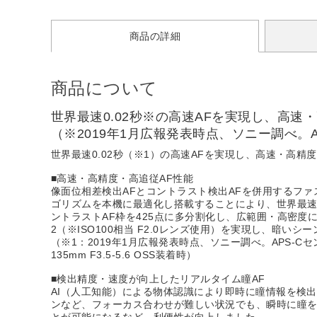
商品の詳細
商品について
世界最速0.02秒※の高速AFを実現し、高
（※2019年1月広報発表時点、ソニー調べ。
世界最速0.02秒（※1）の高速AFを実現し、高速・高
■高速・高精度・高追従AF性能
像面位相差検出AFとコントラスト検出AFを併用するファ
ゴリズムを本機に最適化し搭載することにより、世界最速0
ントラストAF枠を425点に多分割化し、広範囲・高密度
2（※ISO100相当 F2.0レンズ使用）を実現し、暗い
（※1：2019年1月広報発表時点、ソニー調べ。APS-C
135mm F3.5-5.6 OSS装着時）
■検出精度・速度が向上したリアルタイム瞳AF
AI（人工知能）による物体認識により即時に瞳情報を検
ンなど、フォーカス合わせが難しい状況でも、瞬時に瞳