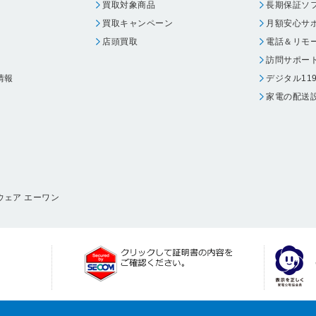
買取対象商品
長期保証ソ
買取キャンペーン
月額安心サ
店頭買取
電話＆リモ
訪問サポー
情報
デジタル11
家電の配送
ウェア エーワン