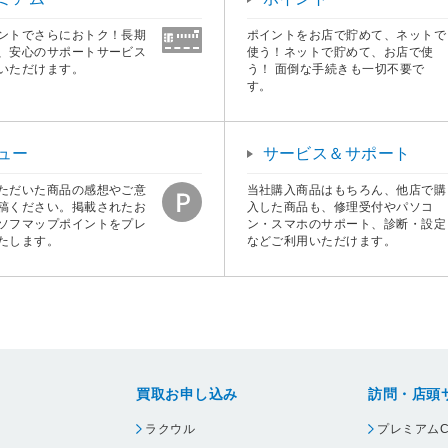
ントでさらにおトク！長期
ポイントをお店で貯めて、ネットで
、安心のサポートサービス
使う！ネットで貯めて、お店で使
いただけます。
う！ 面倒な手続きも一切不要で
す。
ュー
サービス＆サポート
ただいた商品の感想やご意
当社購入商品はもちろん、他店で購
稿ください。掲載されたお
入した商品も、修理受付やパソコ
ソフマップポイントをプレ
ン・スマホのサポート、診断・設定
たします。
などご利用いただけます。
買取お申し込み
訪問・店頭
ラクウル
プレミアムC