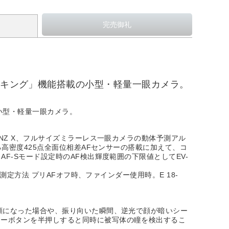
ラッキング」機能搭載の小型・軽量一眼カメラ。
小型・軽量一眼カメラ。
NZ X、フルサイズミラーレス一眼カメラの動体予測アル
る高密度425点全面位相差AFセンサーの搭載に加えて、コ
F-Sモード設定時のAF検出輝度範囲の下限値としてEV-
測定方法 プリAFオフ時、ファインダー使用時。E 18-
顔になった場合や、振り向いた瞬間、逆光で顔が暗いシー
ターボタンを半押しすると同時に被写体の瞳を検出するこ