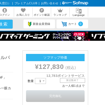
人窓口）
|
プレミアムCLUB
|
お問い合わせ
|
ログイン
お気に入り
ポイント確認
ランキング
Language
新規会員登録
カート
0
シルバ
ソフマップ特価
¥127,830
(税込)
12,783ポイントサービス
AF」
限定数終了
数量
お一人様1点まで
ル一眼カ