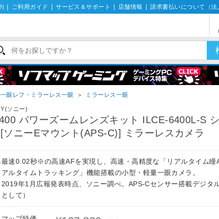
約
|
ご利用ガイド
|
サービス＆サポート
|
店舗情報
|
請求書払いについて（法
ル一眼レフ・ミラーレス一眼
＞
ミラーレス一眼
NY(ソニー)
6400 パワーズームレンズキット ILCE-6400L-S 
 [ソニーEマウント(APS-C)] ミラーレスカメラ
界最速0.02秒※の高速AFを実現し、高速・高精度な「リアルタイム瞳
リアルタイムトラッキング」機能搭載の小型・軽量一眼カメラ。
※2019年1月広報発表時点、ソニー調べ。APS-Cセンサー搭載デジタ
ラとして）
フマップ特価