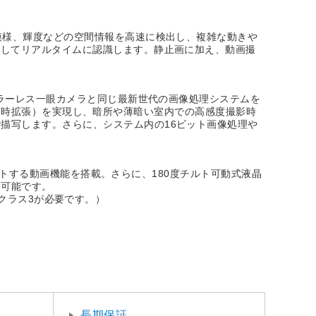
模様、輝度などの空間情報を高速に検出し、複雑な動きや
行してリアルタイムに認識します。静止画に加え、動画撮
ミラーレス一眼カメラと同じ最新世代の画像処理システムを
（静止画時拡張）を実現し、暗所や薄暗い室内での高感度撮影時
描写します。さらに、システム内の16ビット画像処理や
ポートする動画機能を搭載。さらに、180度チルト可動式液晶
も可能です。
ードクラス3が必要です。）
長期保証