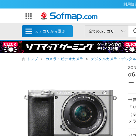
利用規
カテゴリから選ぶ
トップ
＞
カメラ・ビデオカメラ
＞
デジタルカメラ・デジタ
SO
α
ー
世
「
（
メ
ソ