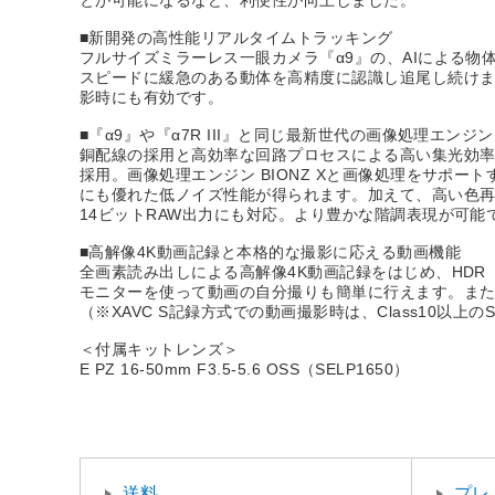
とが可能になるなど、利便性が向上しました。
■新開発の高性能リアルタイムトラッキング
フルサイズミラーレス一眼カメラ『α9』の、AIによる
スピードに緩急のある動体を高精度に認識し追尾し続けま
影時にも有効です。
■『α9』や『α7R III』と同じ最新世代の画像処理エンジン
銅配線の採用と高効率な回路プロセスによる高い集光効率を
採用。画像処理エンジン BIONZ Xと画像処理をサポート
にも優れた低ノイズ性能が得られます。加えて、高い色再
14ビットRAW出力にも対応。より豊かな階調表現が可能
■高解像4K動画記録と本格的な撮影に応える動画機能
全画素読み出しによる高解像4K動画記録をはじめ、HDR（
モニターを使って動画の自分撮りも簡単に行えます。ま
（※XAVC S記録方式での動画撮影時は、Class10以上
＜付属キットレンズ＞
E PZ 16-50mm F3.5-5.6 OSS（SELP1650）
送料
プレ