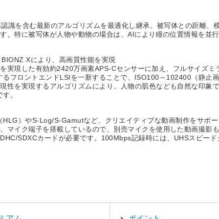
物体認識を含む最新のアルゴリズムを最適化し継承。被写体との距離、
す。特に被写体が人物や動物の場合は、AIにより瞳の位置情報を並
 BIONZ Xにより、高画質性能を実現
実現した有効約2420万画素APS-Cセンサーに加え、フルサイズ
するフロントエンドLSIを一新することで、ISO100～102400
現性を実現するアルゴリズムにより、人物の肌色なども自然な印象で
です。
HLG）やS-Log/S-Gamutなど、クリエイティブな動画制作をサ
た、マイク端子を搭載しているので、別売マイクを使用した動画撮影
のSDHC/SDXCカードが必要です。100Mbps記録時には、UHSスピ
ミアム
ポイント