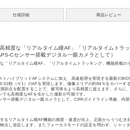
仕様詳細
商品レビュー
速・高精度な「リアルタイム瞳AF」「リアルタイムト
APS-Cセンサー搭載デジタル一眼カメラとして）
精度な「リアルタイム瞳AF」「リアルタイムトラッキング」機能搭載の
ストハイブリッドAFシステムに加え、高速処理を実現する最新のBIO
.02秒（※1）のAFを実現します。撮像エリアの約84％をカバーす
に測距点を配置することで、被写体をより高精度に捉えます。さらに、A
シーンでも高精度なAFを生かした撮影が可能です。
センサー搭載デジタル一眼カメラとして。CIPAガイドライン準拠、内部
出するリアルタイム瞳AF機能の精度・速度が向上。正面からうつむき
を検出し追従します。またフォーカスモードの設定を問わず、シャッ