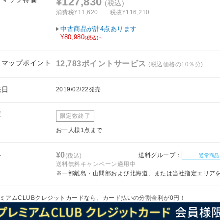
¥127,830
(税込)
消費税¥11,620
税抜¥116,210
中古商品が計4点あります
¥80,980
(税込)～
フマップポイント
12,783ポイントサービス
(税込価格の10％分)
売日
2019/02/22発売
庫
限定数終了
お一人様1点まで
料
¥0
送料グループ：
(税込)
通常商品
送料無料キャンペーン適用中
※一部離島・山間部および北海道、または当社指定エリア
ミアムCLUBクレジットカードなら、カード払いの分割金利が0円！