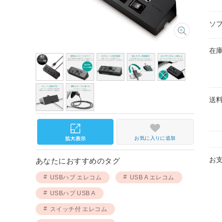
ソ
在
送
お気に入りに追加
お
あなたにおすすめのタグ
USBハブ エレコム
USB A エレコム
USBハブ USB A
スイッチ付 エレコム