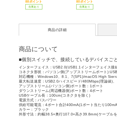
88ポイント
80ポイント
在庫あり
在庫あり
商品の詳細
商品について
■個別スイッチで、接続しているデバイスごとに
インターフェイス：USB2.0(USB1.1インターフェイス接
コネクタ形状：パソコン側(アップストリームポート):USB A
対応機種：Windows10、8.1、7(SP1)/macOS High Sierra
最大転送速度：USB2.0ハイスピード/480Mbps(理論値)、
アップストリーム(パソコン側)ポート数：1ポート
ダウンストリーム(周辺機器側)ポート数：4ポート
USBケーブル長：100cm(コネクタを除く)
電源方式：バスパワー
供給可能電流：4ポート合計400mA(1ポート当たり100mA
カラー：ブラック
外形寸法：約幅38.5×奥行107.0×高さ39.8mm(ケーブル