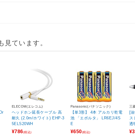
も見ています。
ELECOM(エレコム)
Panasonic(パナソニック)
三
Or
ヘッドホン延長ケーブル 高
【単3形】 4本 アルカリ乾電
[
耐久 (2.0m/ホワイト) EHP-3
池 「エボルタ」 LR6EJ/4S
ス
5ELS20WH
E
透
イ
¥786
¥650
¥3
(税込)
(税込)