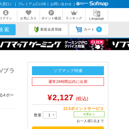
人窓口）
|
プレミアムCLUB
|
お問い合わせ
|
ログイン
お気に入り
ポイント確認
ランキング
Language
新規会員登録
カート
0
m/ブラ
ソフマップ特価
通常24時間以内に出荷
る4ポー
¥2,127
(税込)
213ポイントサービス
在庫あり
数量
お一人様1点まで