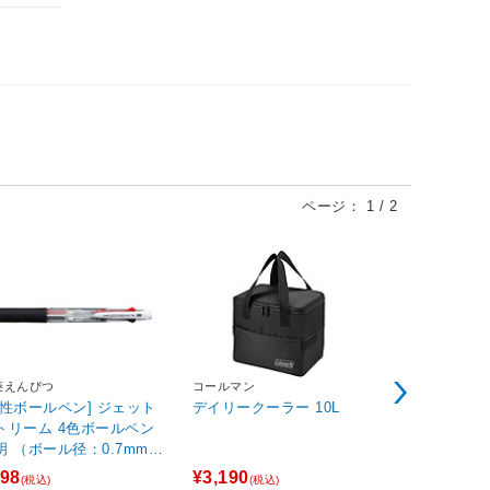
ページ：
1
/
2
菱えんぴつ
コールマン
積水樹脂
油性ボールペン] ジェット
デイリークーラー 10L
洗濯機置き台 ホ
トリーム 4色ボールペン
-10
明 （ボール径：0.7mm、
ンク色：黒・赤・青・
98
¥3,190
¥2,730
(税込)
(税込)
(税込