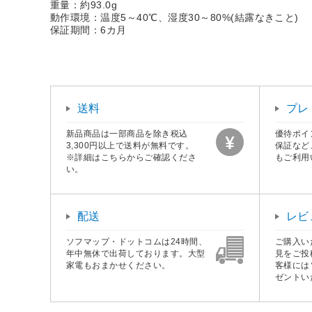
重量：約93.0g
動作環境：温度5～40℃、湿度30～80%(結露なきこと)
保証期間：6カ月
送料
プレ
新品商品は一部商品を除き税込
優待ポイ
3,300円以上で送料が無料です。
保証など
※詳細はこちらからご確認くださ
もご利用
い。
配送
レビ
ソフマップ・ドットコムは24時間、
ご購入い
年中無休で出荷しております。大型
見をご投
家電もおまかせください。
客様には
ゼントい