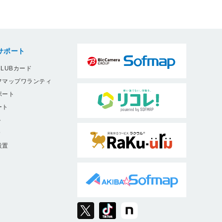
サポート
LUBカード
フマップワランティ
ポート
ート
ト
9
設置