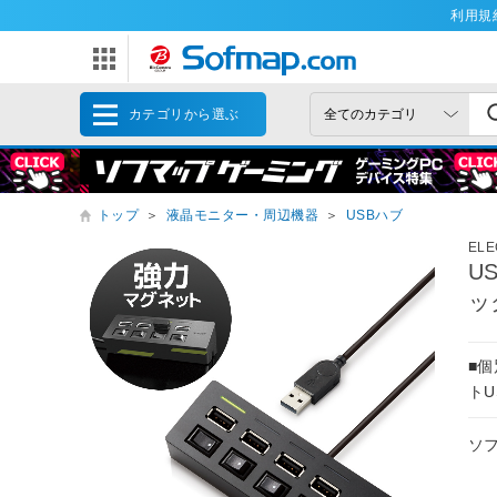
利用規
カテゴリから選ぶ
トップ
＞
液晶モニター・周辺機器
＞
USBハブ
EL
U
ッ
■
トU
ソ