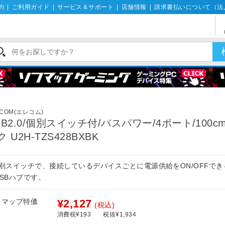
約
|
ご利用ガイド
|
サービス＆サポート
|
店舗情報
|
請求書払いについて（法
ECOM(エレコム)
SB2.0/個別スイッチ付/バスパワー/4ポート/100c
ク U2H-TZS428BXBK
個別スイッチで、接続しているデバイスごとに電源供給をON/OFFでき
SBハブです。
フマップ特価
¥2,127
(税込)
消費税¥193
税抜¥1,934