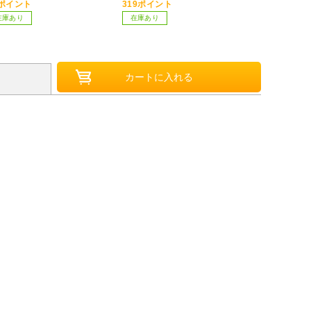
 SXE450007.T
0ポイント
319ポイント
273ポイント
在庫あり
在庫あり
お取り寄せ