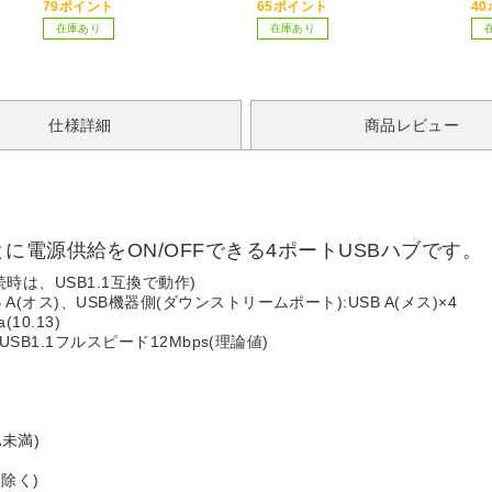
緑）
79ポイント
65ポイント
4
在庫あり
在庫あり
仕様詳細
商品レビュー
電源供給をON/OFFできる4ポートUSBハブです。
続時は、USB1.1互換で動作)
(オス)、USB機器側(ダウンストリームポート):USB A(メス)×4
(10.13)
USB1.1フルスピード12Mbps(理論値)
未満)
を除く)