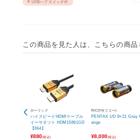
USBハブ スイッチ付
この商品を見た人は、こちらの商品
ホーリック
RICOH(リコー)
ハイスピードHDMIケーブル
PENTAX UD 9×21 Gray 
イーサネツト HDM15891GD
ange
【864】
¥880
¥8,000
(税込)
(税込)