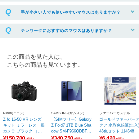
手が小さい人でも使いやすいマウスはありますか？
テレワークにおすすめのマウスはありますか？
この商品を見た人は、
こちらの商品も見ています。
Nikon(ニコン)
SAMSUNG(サムスン)
ファーバーカステル
Z fc 16-50 VR レンズ
【SIMフリー】Galaxy
ゴールドファーバー
キット ミラーレス一眼
Z Fold7 1TB Blue Sha
クア 水彩色鉛筆(缶入
カメラ ブラック ［ズ
dow SM-F966QDBFSJ
48色セット 114648
ームレンズ］
P
¥150,700
¥340,750
¥6,420
(税込)
(税込)
(税込)