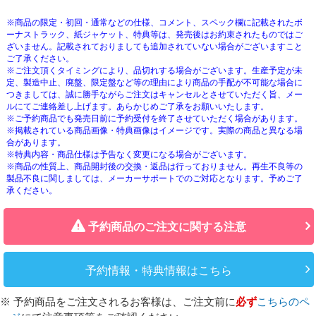
※商品の限定・初回・通常などの仕様、コメント、スペック欄に記載されたボ
ーナストラック、紙ジャケット、特典等は、発売後はお約束されたものではご
ざいません。記載されておりましても追加されていない場合がございますこと
ご了承ください。
※ご注文頂くタイミングにより、品切れする場合がございます。生産予定が未
定、製造中止、廃盤、限定盤など等の理由により商品の手配が不可能な場合に
つきましては、誠に勝手ながらご注文はキャンセルとさせていただく旨、メー
ルにてご連絡差し上げます。あらかじめご了承をお願いいたします。
※ご予約商品でも発売日前に予約受付を終了させていただく場合があります。
※掲載されている商品画像・特典画像はイメージです。実際の商品と異なる場
合があります。
※特典内容・商品仕様は予告なく変更になる場合がございます。
※商品の性質上、商品開封後の交換・返品は行っておりません。再生不良等の
製品不良に関しましては、メーカーサポートでのご対応となります。予めご了
承ください。
予約商品のご注文に関する注意
予約情報・特典情報はこちら
※ 予約商品をご注文されるお客様は、ご注文前に
必ず
こちらのペ