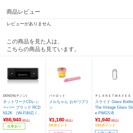
商品レビュー
レビューがありません
この商品を見た人は、
こちらの商品も見ています。
DENON(デノン)
パイロット
ＰＬＡＮＥＴＷＡＶＥＳ
ネットワークCDレシ
メルちゃん おやつプリ
スライド Glass Bottle
ーバー ブラック RCD
ン
The Vintage Glass Sli
N12K ［Wi-Fi対応 /Blu
e PWGS-B
etooth対応 /ハイレゾ
¥86,940
¥1,180
¥1,940
(税込)
(税込)
(税込)
対応 /ワイドFM対応］
59ポイント
194ポイント
在庫あり