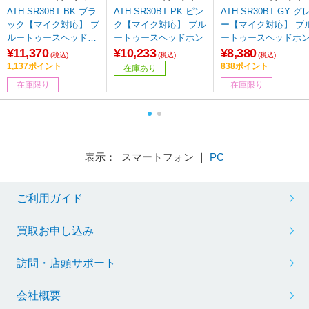
テクニカ)
テクニカ)
テクニカ)
ATH-SR30BT BK ブラ
ATH-SR30BT PK ピン
ATH-SR30BT GY グ
ック【マイク対応】 ブ
ク【マイク対応】 ブル
ー【マイク対応】 ブ
ルートゥースヘッドホ
ートゥースヘッドホン
ートゥースヘッドホ
ン 【864】
¥11,370
¥10,233
¥8,380
(税込)
(税込)
(税込)
1,137ポイント
838ポイント
在庫あり
在庫限り
在庫限り
表示： スマートフォン ｜
PC
ご利用ガイド
買取お申し込み
訪問・店頭サポート
会社概要