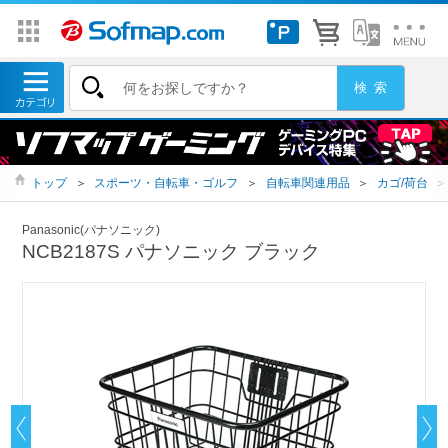
トップ
＞
スポーツ・自転車・ゴルフ
＞
自転車関連用品
＞
カゴ/荷台
＞
Panasonic(パナソニック)
NCB2187S パナソニック ブラック