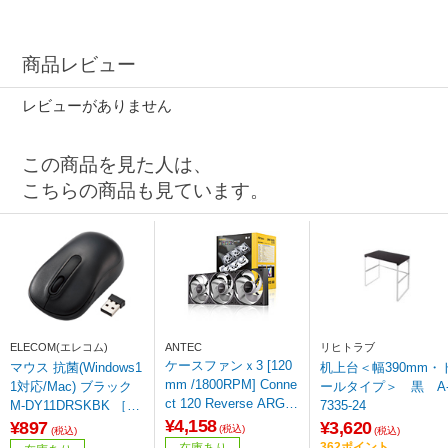
商品レビュー
レビューがありません
この商品を見た人は、
こちらの商品も見ています。
ELECOM(エレコム)
ANTEC
リヒトラブ
ケースファンｘ3 [120
マウス 抗菌(Windows1
机上台＜幅390mm・
mm /1800RPM] Conne
1対応/Mac) ブラック
ールタイプ＞ 黒 A
ct 120 Reverse ARGB
M-DY11DRSKBK ［光
7335-24
ブラック C120R ARG
¥4,158
学式 /無線(ワイヤレス)
¥897
¥3,620
(税込)
(税込)
(税込)
B_3PK
/3ボタン /USB］ 【86
362ポイント
在庫あり