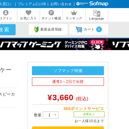
人窓口）
|
プレミアムCLUB
|
お問い合わせ
|
ログイン
お気に入り
ポイント確認
ランキング
Language
新規会員登録
カート
0
ィオケー
ソフマップ特価
通常1～2日で出荷
ムスピーカ
¥3,660
(税込)
。
366ポイントサービス
在庫あり
数量
お一人様10点まで