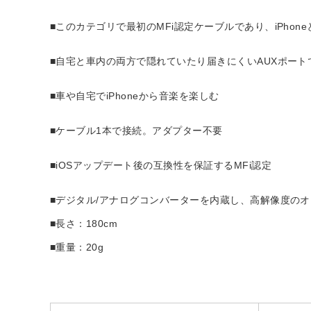
■このカテゴリで最初のMFi認定ケーブルであり、iPho
■自宅と車内の両方で隠れていたり届きにくいAUXポー
■車や自宅でiPhoneから音楽を楽しむ
■ケーブル1本で接続。アダプター不要
■iOSアップデート後の互換性を保証するMFi認定
■デジタル/アナログコンバーターを内蔵し、高解像度の
■長さ：180cm
■重量：20g