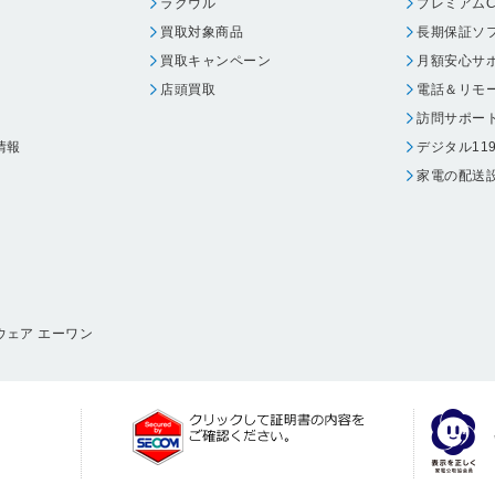
ラクウル
プレミアムC
買取対象商品
長期保証ソ
買取キャンペーン
月額安心サ
店頭買取
電話＆リモ
訪問サポー
情報
デジタル11
家電の配送
ウェア エーワン