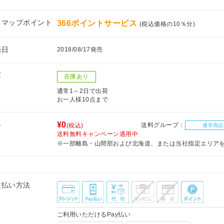
フマップポイント
366ポイントサービス
(税込価格の10％分)
売日
2018/08/17発売
庫
在庫あり
通常1～2日で出荷
お一人様10点まで
料
¥0
送料グループ：
(税込)
通常商品
送料無料キャンペーン適用中
※一部離島・山間部および北海道、または当社指定エリア
支払い方法
ご利用いただけるPay払い