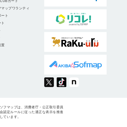
LUBカード
フマップワランティ
ポート
ート
ト
9
設置
ソフマップは、消費者庁・公正取引委員
会認定ルールに従った適正な表示を推進
しています。