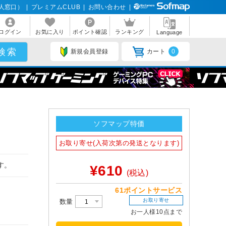
人窓口）
|
プレミアムCLUB
|
お問い合わせ
|
ログイン
お気に入り
ポイント確認
ランキング
Language
新規会員登録
カート
0
Ｒ
ソフマップ特価
お取り寄せ(入荷次第の発送となります)
す。
¥610
(税込)
61ポイントサービス
お取り寄せ
数量
お一人様10点まで