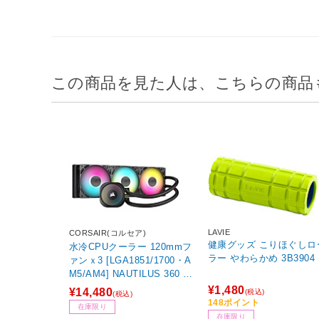
この商品を見た人は、こちらの商品
LAVIE
CORSAIR(コルセア)
健康グッズ こりほぐしロ
水冷CPUクーラー 120mmフ
ラー やわらかめ 3B3904
ァンｘ3 [LGA1851/1700・A
M5/AM4] NAUTILUS 360 R
S ARGB ブラック CW-9060
¥1,480
¥14,480
(税込)
(税込)
093-WW
148ポイント
在庫限り
在庫限り