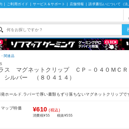
約
|
ご利用ガイド
|
サービス＆サポート
|
店舗情報
|
請求書払いについて（法
ト・関連品
S
ラス マグネットクリップ ＣＰ－０４０ＭＣ
 シルバー （８０４１４）
開発ホールド.ラバーで厚い書類もずり落ちないマグネットクリップで
フマップ特価
¥610
(税込)
消費税¥55
税抜¥555