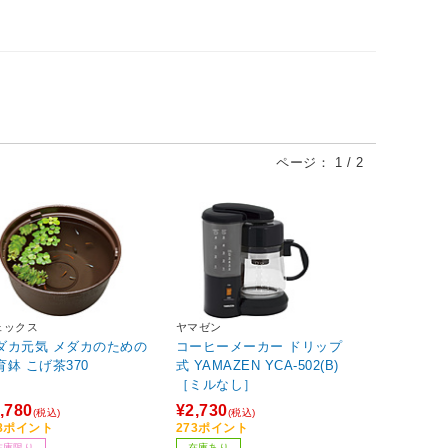
ページ：
1
/
2
ェックス
ヤマゼン
ダカ元気 メダカのための
コーヒーメーカー ドリップ
育鉢 こげ茶370
式 YAMAZEN YCA-502(B)
［ミルなし］
,780
¥2,730
(税込)
(税込)
78ポイント
273ポイント
在庫限り
在庫あり