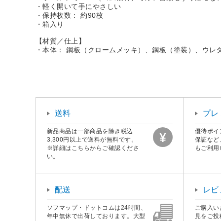
・軽く開いて手にやさしい
・保持枚数： 約90枚
・箱入り
【材質／仕上】
・本体： 鋼板（クロームメッキ）、鋼板（塗装）、ウレ
送料
プレ
新品商品は一部商品を除き税込
優待ポイ
3,300円以上で送料が無料です。
保証など
※詳細はこちらからご確認くださ
もご利用
い。
配送
レビ
ソフマップ・ドットコムは24時間、
ご購入い
年中無休で出荷しております。大型
見をご投