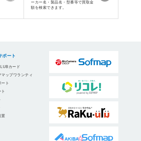
ーカー名・製品名・型番等で買取金
額を検索できます。
サポート
LUBカード
フマップワランティ
ポート
ート
ト
9
設置