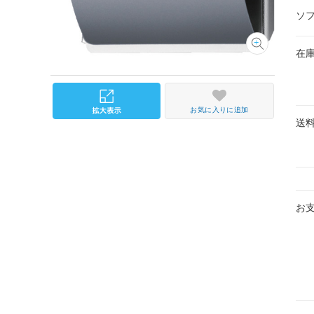
ソ
在
お気に入りに追加
送
お