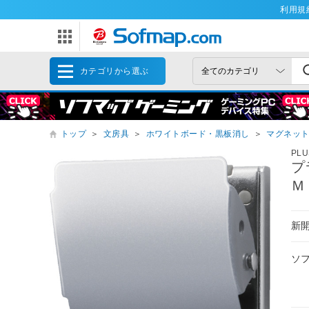
利用規
カテゴリから選ぶ
トップ
＞
文房具
＞
ホワイトボード・黒板消し
＞
マグネッ
PLU
プ
Ｍ
新
ソ