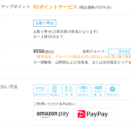
フマップポイント
61ポイントサービス
(税込価格の10％分)
庫
お取り寄せ
お取り寄せ(入荷次第の発送となります)
お一人様10点まで
料
¥550
送料グループ：
(税込)
通常商品
「通常商品」グループの商品を¥3,300以上のお買い物で無
※一部離島・山間部および北海道、または当社指定エリア
支払い方法
ご利用いただけるPay払い