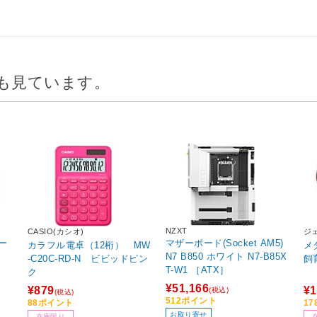
も見ています。
NZXT
CASIO(カシオ)
ジ
ー
マザーボード(Socket AM5)
カラフル電卓（12桁） MW
メ
N7 B850 ホワイト N7-B85X
-C20C-RD-N ビビッドピン
飼
T-W1 ［ATX］
ク
¥51,166
¥879
¥1
(税込)
(税込)
512ポイント
88ポイント
1
お取り寄せ
在庫限り