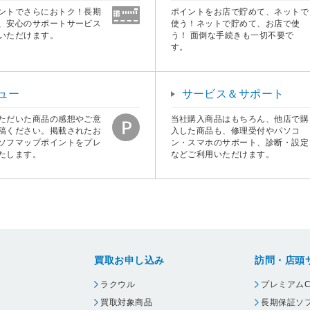
ントでさらにおトク！長期
ポイントをお店で貯めて、ネットで
、安心のサポートサービス
使う！ネットで貯めて、お店で使
いただけます。
う！ 面倒な手続きも一切不要で
す。
ュー
サービス＆サポート
ただいた商品の感想やご意
当社購入商品はもちろん、他店で購
稿ください。掲載されたお
入した商品も、修理受付やパソコ
ソフマップポイントをプレ
ン・スマホのサポート、診断・設定
たします。
などご利用いただけます。
買取お申し込み
訪問・店頭
ラクウル
プレミアムC
買取対象商品
長期保証ソ