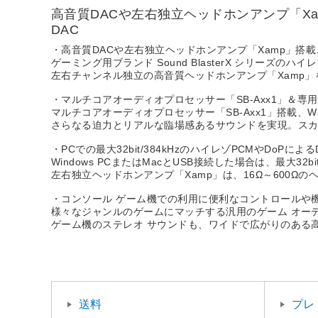
高音質DACや左右独立ヘッドホンアンプ「X
DAC
・高音質DACや左右独立ヘッドホンアンプ「Xamp」搭載
ゲーミング用ブランド Sound BlasterX シリーズのハ
左右チャンネル独立の高音質ヘッドホンアンプ「Xamp」を搭載
・マルチコアオーディオプロセッサー「SB-Axx1」＆
マルチコアオーディオプロセッサー「SB-Axx1」搭載、
さらなる迫力とリアルな臨場感あるサウンドを実現。スカ
・PCでの最大32bit/384kHzのハイレゾPCMやDoP
Windows PCまたはMacとUSB接続した場合は、最大32b
左右独立ヘッドホンアンプ「Xamp」は、16Ω～600Ω
・コンソール ゲーム機での利用に便利なコントロールや
様々なジャンルのゲームにマッチする汎用のゲーム オー
ゲーム機のステレオ サウンドも、ワイドで広がりのある
送料
プレ