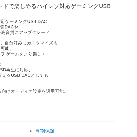
ウンドで楽しめるハイレゾ対応ゲーミングUSB
ゲーミングUSB DAC
音質DACや
ンドを高音質にアップグレード
化、自分好みにカスタマイズも
が可能、
ワ ゲームをより楽しく
能
るDSD再生に対応、
えるUSB DACとしても
ム向けオーディオ設定を適用可能。
長期保証