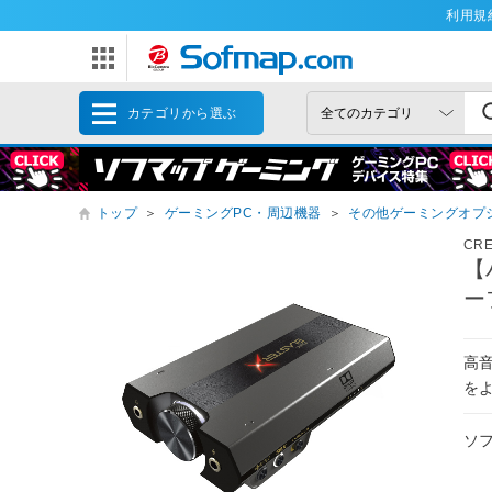
利用規
カテゴリから選ぶ
トップ
＞
ゲーミングPC・周辺機器
＞
その他ゲーミングオプ
CR
【
ーフ
高
を
ソ