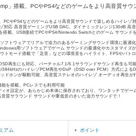
amp」搭載、PCやPS4などのゲームをより高音質サ
、PCやPS4などのゲームをより高音質サウンドで楽しめるハイレゾ対応
イレゾ対応 高音質ゲーミングUSB DAC。ダイナミックレンジ130dB 高
、USB接続でPCやPS4/Nintendo Switchとのゲーム サウ
専用ソフトウェアでリアルで迫力のあるゲーミングサウンド環境に最適
Windoows用ソフトウェアでゲーム サウンドの最適化やカスタマイズ
ウトモード搭載で「足音」などの環境音をハイライト、FPSやバトロ
によるDSD再生にも対応、バーチャル7.1/5.1サラウンドサウンド再生も可
it/384kHzのハイレゾPCM再生やDoP（DSD over PCM）方式によ
のヘッドホンが駆動可能、高音質ステレオのハイレゾ オーディオ再生が行
機能を搭載、PCレスでも利用可能
ディオ設定が、あらかじめ本体に保存されており、ワンタッチでゲー
高音質サラウンド サウンドや重低音のきいた迫力サウンドで！
ミアム
ポイント