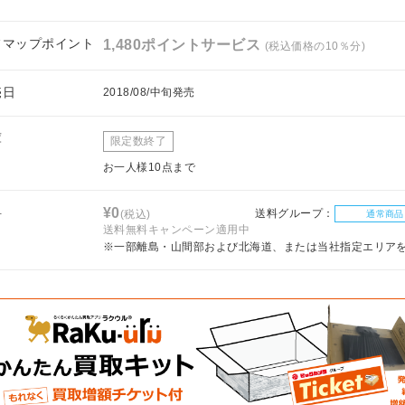
フマップポイント
1,480ポイントサービス
(税込価格の10％分)
売日
2018/08/中旬発売
庫
限定数終了
お一人様10点まで
料
¥0
送料グループ：
(税込)
通常商品
送料無料キャンペーン適用中
※一部離島・山間部および北海道、または当社指定エリア