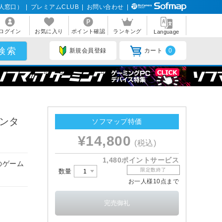
人窓口）
|
プレミアムCLUB
|
お問い合わせ
|
ログイン
お気に入り
ポイント確認
ランキング
Language
新規会員登録
カート
0
ンタ
ソフマップ特価
¥14,800
(税込)
1,480ポイントサービス
のゲーム
限定数終了
数量
お一人様10点まで