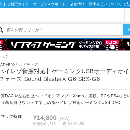
約
|
ご利用ガイド
|
サービス＆サポート
|
店舗情報
|
請求書払いについて（法
ション
EATIVE(クリエイティブ)
ハイレゾ音源対応】ゲーミングUSBオーディオイ
ェース Sound BlasterX G6 SBX-G6
音質DACや左右独立ヘッドホンアンプ「Xamp」搭載、PCやPS4など
より高音質サウンドで楽しめるハイレゾ対応ゲーミングUSB DAC
フマップ特価
¥14,800
(税込)
消費税¥1,345
税抜¥13,455