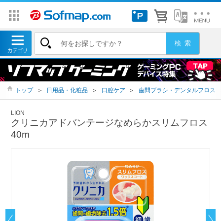
トップ
＞
日用品・化粧品
＞
口腔ケア
＞
歯間ブラシ・デンタルフロス
LION
クリニカアドバンテージなめらかスリムフロス
40m