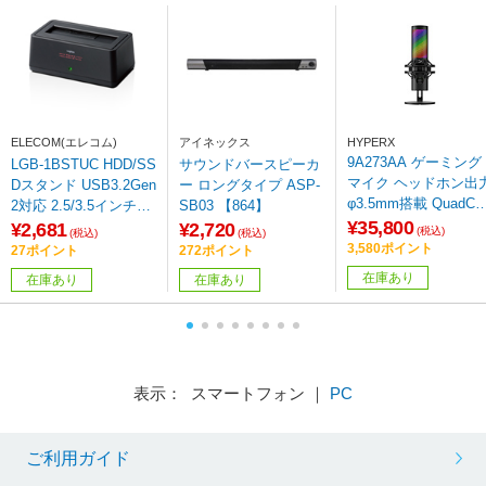
ELECOM(エレコム)
アイネックス
HYPERX
9A273AA ゲーミング
LGB-1BSTUC HDD/SS
サウンドバースピーカ
マイク ヘッドホン出
Dスタンド USB3.2Gen
ー ロングタイプ ASP-
φ3.5mm搭載 QuadCa
2対応 2.5/3.5インチ対
SB03 【864】
t 2 S ブラック [USB-
¥35,800
応 最大14TB ホコリ防
¥2,681
¥2,720
(税込)
(税込)
(税込)
＋USB-A]
止カバー付 (Windows1
3,580ポイント
27ポイント
272ポイント
1対応/Mac) ブラック
在庫あり
在庫あり
在庫あり
［3.5インチ&2.5イン
チ対応 /SATA /1台］
表示： スマートフォン ｜
PC
ご利用ガイド