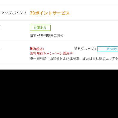
フマップポイント
73ポイントサービス
庫
在庫あり
通常24時間以内に出荷
料
¥0
送料グループ：
(税込)
通常商品
送料無料キャンペーン適用中
※一部離島・山間部および北海道、または当社指定エリア