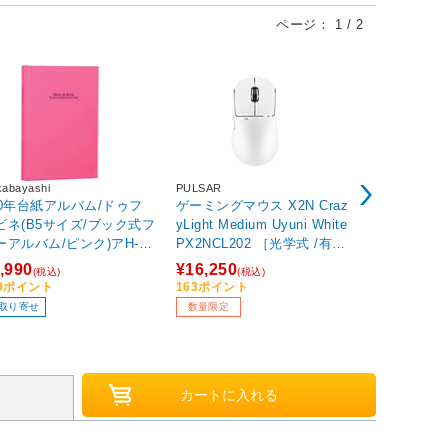
ページ：
1
/
2
abayashi
PULSAR
セガトイズ
00年台紙アルバム/ドゥフ
ゲーミングマウス X2N Craz
プリちぃ★ビ
ビネ(B5サイズ/ブック式フ
yLight Medium Uyuni White
ション それ
ーアルバム/ピンク)アH-B5
PX2NCL202 ［光学式 /有線
マン
141-P
／無線(ワイヤレス) /5ボタン
,990
¥16,250
¥1,680
(税込)
(税込)
(税込
/USB］ 【sof001】
99ポイント
163ポイント
84ポイント
取り寄せ
数量限定
在庫限り