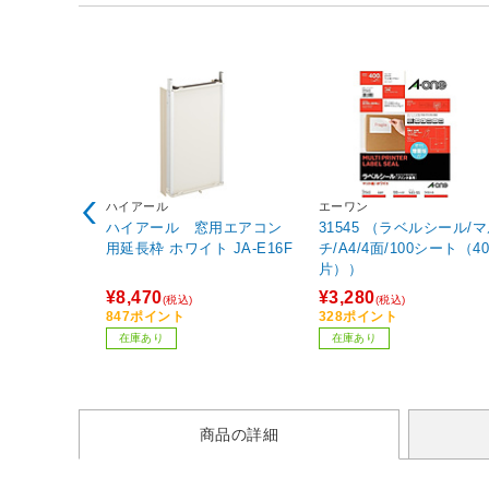
ハイアール
エーワン
ハイアール 窓用エアコン
31545 （ラベルシール/
用延長枠 ホワイト JA-E16F
チ/A4/4面/100シート（40
片））
¥8,470
¥3,280
(税込)
(税込)
847ポイント
328ポイント
在庫あり
在庫あり
商品の詳細