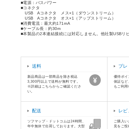
■電源：バスパワー
■コネクタ
USB Aコネクタ メス×1（ダウンストリーム）
USB Aコネクタ オス×1（アップストリーム）
■消費電流：最大約171mA
■ケーブル長：約30m
■本製品の2本連結接続には対応しません。他社製USB
送料
プレ
新品商品は一部商品を除き税込
優待ポイ
3,300円以上で送料が無料です。
保証など
※詳細はこちらからご確認くださ
もご利用
い。
配送
レビ
ソフマップ・ドットコムは24時間、
ご購入い
年中無休で出荷しております。大型
見をご投