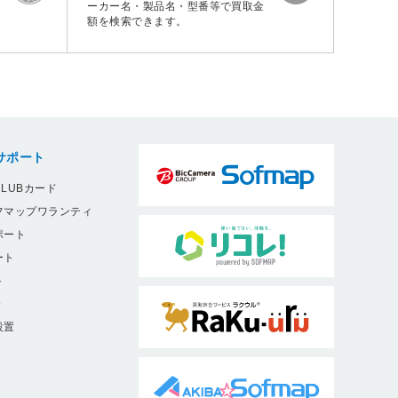
ーカー名・製品名・型番等で買取金
額を検索できます。
サポート
LUBカード
フマップワランティ
ポート
ート
ト
9
設置