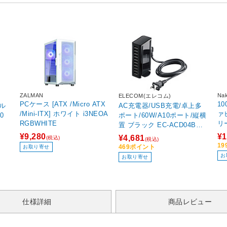
ZALMAN
Nak
ELECOM(エレコム)
PCケース [ATX /Micro ATX
1
マル
AC充電器/USB充電/卓上多
/Mini-ITX] ホワイト i3NEOA
ァ
0
ポート/60W/A10ポート/縦横
RGBWHITE
リ
置 ブラック EC-ACD04BK
B-
［12W /USB-Cポートなし /
¥9,280
¥1
¥4,681
(税込)
(税込)
USB-A×10 /10ポート］
1
469ポイント
お取り寄せ
お
お取り寄せ
仕様詳細
商品レビュー