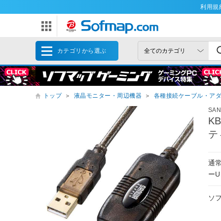
利用規
カテゴリから選ぶ
トップ
＞
液晶モニター・周辺機器
＞
各種接続ケーブル・ア
SA
K
テ
通
ー
ソ