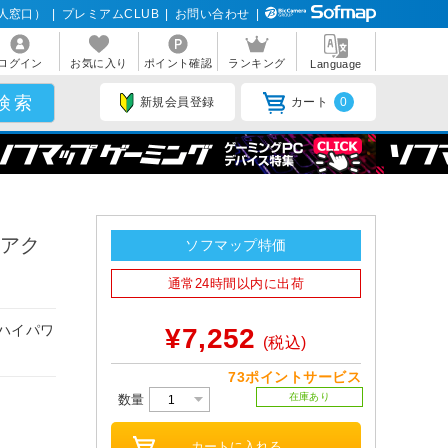
人窓口）
|
プレミアムCLUB
|
お問い合わせ
|
ログイン
お気に入り
ポイント確認
ランキング
Language
新規会員登録
カート
0
Bアク
ソフマップ特価
通常24時間以内に出荷
るハイパワ
¥7,252
(税込)
73ポイントサービス
在庫あり
数量