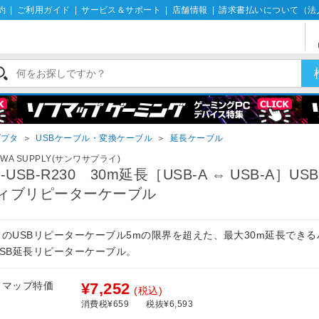
約
|
ご利用ガイド
|
サービス＆サポート
|
店舗情報
|
請求書払いについて（法
ダプタ
＞
USBケーブル・変換ケーブル
＞
延長ケーブル
NWA SUPPLY(サンワサプライ)
B-USB-R230 30m延長［USB-A ⇔ USB-A］US
ィブリピーターケーブル
常のUSBリピーターケーブル5mの限界を超えた、最大30m延長でき
USB延長リピーターケーブル。
フマップ特価
¥7,252
(税込)
消費税¥659
税抜¥6,593