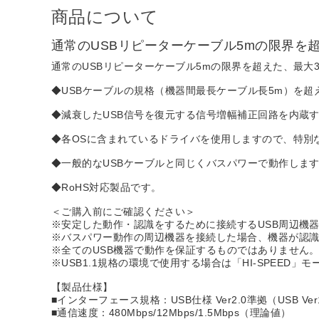
商品について
通常のUSBリピーターケーブル5mの限界を
通常のUSBリピーターケーブル5mの限界を超えた、最大
◆USBケーブルの規格（機器間最長ケーブル長5m）を超
◆減衰したUSB信号を復元する信号増幅補正回路を内蔵す
◆各OSに含まれているドライバを使用しますので、特別
◆一般的なUSBケーブルと同じくバスパワーで動作しま
◆RoHS対応製品です。
＜ご購入前にご確認ください＞
※安定した動作・認識をするために接続するUSB周辺機
※バスパワー動作の周辺機器を接続した場合、機器が認識
※全てのUSB機器で動作を保証するものではありません
※USB1.1規格の環境で使用する場合は「HI-SPEED」
【製品仕様】
■インターフェース規格：USB仕様 Ver2.0準拠（USB Ve
■通信速度：480Mbps/12Mbps/1.5Mbps（理論値）