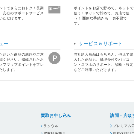
ントでさらにおトク！長期
ポイントをお店で貯めて、ネットで
、安心のサポートサービス
使う！ネットで貯めて、お店で使
いただけます。
う！ 面倒な手続きも一切不要で
す。
ュー
サービス＆サポート
ただいた商品の感想やご意
当社購入商品はもちろん、他店で購
稿ください。掲載されたお
入した商品も、修理受付やパソコ
ソフマップポイントをプレ
ン・スマホのサポート、診断・設定
たします。
などご利用いただけます。
買取お申し込み
訪問・店頭
ラクウル
プレミアムC
買取対象商品
長期保証ソ