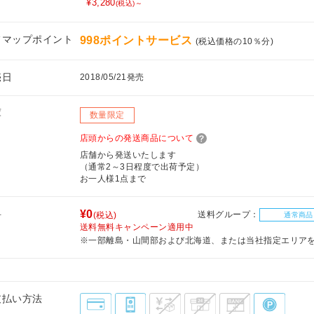
¥3,280
(税込)～
フマップポイント
998ポイントサービス
(税込価格の10％分)
売日
2018/05/21発売
庫
数量限定
店頭からの発送商品について
店舗から発送いたします
（通常2～3日程度で出荷予定）
お一人様1点まで
料
¥0
送料グループ：
(税込)
通常商品
送料無料キャンペーン適用中
※一部離島・山間部および北海道、または当社指定エリア
支払い方法