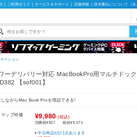
約
|
ご利用ガイド
|
サービス＆サポート
|
店舗情報
|
請求書払いについて（法
ステーション
ワーデリバリー対応 MacBookPro用マルチド
D382 【sof001】
しながらMac Book Proを増設できる!
フマップ特価
¥9,980
(税込)
消費税¥907
税抜¥9,073
中古商品が計1点あります