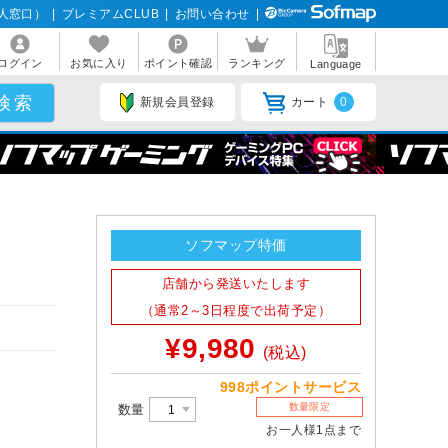
人窓口）
|
プレミアムCLUB
|
お問い合わせ
|
ログイン
お気に入り
ポイント確認
ランキング
Language
新規会員登録
カート
0
ック
ソフマップ特価
店舗から発送いたします
（通常2～3日程度で出荷予定）
¥9,980
(税込)
998ポイントサービス
数量限定
数量
お一人様1点まで