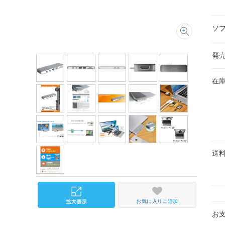
ソ
発
在
送
お気に入りに追加
お