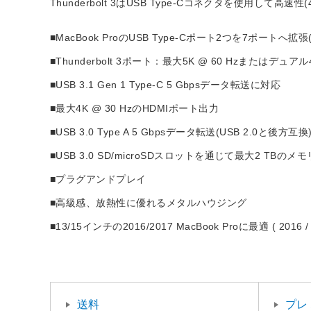
Thunderbolt 3はUSB Type-Cコネクタを使用して高
■MacBook ProのUSB Type-Cポート2つを7ポートへ拡張(Thund
■Thunderbolt 3ポート：最大5K @ 60 Hzまたはデ
■USB 3.1 Gen 1 Type-C 5 Gbpsデータ転送に対応
■最大4K @ 30 HzのHDMIポート出力
■USB 3.0 Type A 5 Gbpsデータ転送(USB 2.0と後方互換
■USB 3.0 SD/microSDスロットを通じて最大2 TB
■プラグアンドプレイ
■高級感、放熱性に優れるメタルハウジング
■13/15インチの2016/2017 MacBook Proに最適 ( 2016 /
送料
プレ