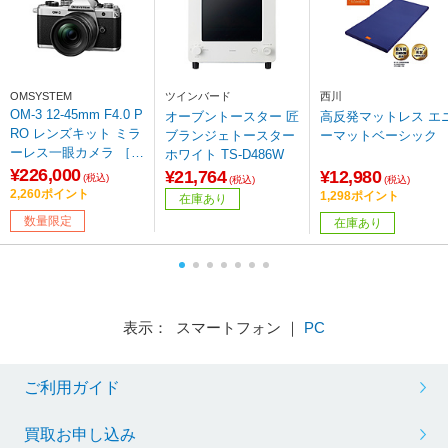
OMSYSTEM
ツインバード
西川
OM-3 12-45mm F4.0 P
オーブントースター 匠
高反発マットレス エ
RO レンズキット ミラ
ブランジェトースター
ーマットベーシック
ーレス一眼カメラ ［ズ
ホワイト TS-D486W
ームレンズ］
¥226,000
¥21,764
¥12,980
(税込)
(税込)
(税込)
2,260ポイント
1,298ポイント
在庫あり
数量限定
在庫あり
表示： スマートフォン ｜
PC
ご利用ガイド
買取お申し込み