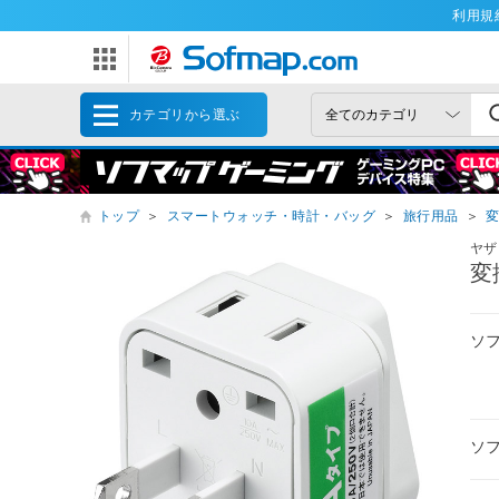
利用規
カテゴリから選ぶ
トップ
＞
スマートウォッチ・時計・バッグ
＞
旅行用品
＞
ヤザ
変
ソ
ソ