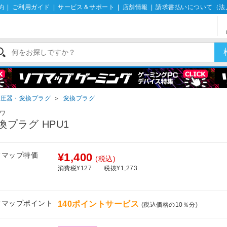
約
|
ご利用ガイド
|
サービス＆サポート
|
店舗情報
|
請求書払いについて（法
変圧器・変換プラグ
＞
変換プラグ
ワ
換プラグ HPU1
フマップ特価
¥1,400
(税込)
消費税¥127
税抜¥1,273
フマップポイント
140ポイントサービス
(税込価格の10％分)