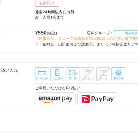
庫
在庫限り
通常24時間以内に出荷
お一人様1点まで
料
¥550
送料グループ：
(税込)
通常商品
「通常商品」グループの商品を¥3,300以上のお買い物で無
※一部離島・山間部および北海道、または当社指定エリア
支払い方法
ご利用いただけるPay払い