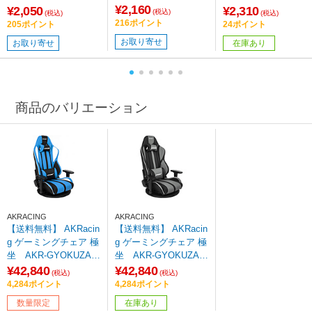
0ml 高撥水タイプ
¥2,160
¥2,050
¥2,310
(税込)
(税込)
(税込)
マイクロファイバーク
216ポイント
205ポイント
24ポイント
ロス付き
お取り寄せ
お取り寄せ
在庫あり
商品のバリエーション
AKRACING
AKRACING
【送料無料】 AKRacin
【送料無料】 AKRacin
g ゲーミングチェア 極
g ゲーミングチェア 極
坐 AKR-GYOKUZA/V
坐 AKR-GYOKUZA/V
2-BLUE(ブルー)【ゲー
2-GREY(グレイ)【ゲー
¥42,840
¥42,840
(税込)
(税込)
ミングチェアー】 【s
ミングチェアー】
4,284ポイント
4,284ポイント
of001】
数量限定
在庫あり